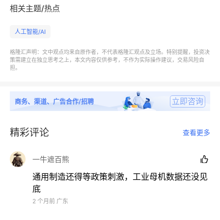
政治影响，卫星发射数量增速放缓，将直接制约商业航
相关主题/热点
天产业化进度。
人工智能/AI
机器人技术进步低于预期：
若机器人具身智能水平进步
格隆汇声明：文中观点均来自原作者，不代表格隆汇观点及立场。特别提醒，投资决
策需建立在独立思考之上，本文内容仅供参考，不作为实际操作建议，交易风险自
速度低于预期，将严重制约应用场景范围与落地速度，
担。
压缩市场空间。
立即咨询
通用制造业复苏幅度较弱：
商务、渠道、广告合作/招聘
通用制造业下游行业繁杂，
若景气上升的细分行业增量被景气下降的细分行业所侵
蚀，则整体复苏幅度将减小。
精彩评论
查看更多
工程机械市场竞争加剧：
若受工程机械同质化竞争影
一牛遮百熊

响，出海格局恶化、价格战兴起，将导致相关企业盈利
通用制造还得等政策刺激，工业母机数据还没见
水平下降。
底
2 个月前
广东
出海贸易摩擦风险：
我国优势产能出海可能面临市场保