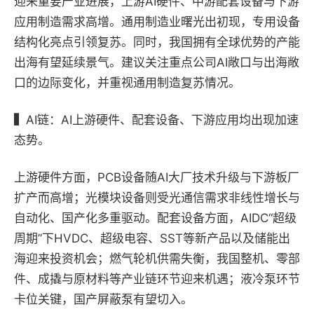
迎来重要产业进展，上游AI硬件、中游配套设备与下游
应用制造需求高增。通用制造业曙光出初现，专用设备
结构化亮点引领复苏。同时，我国拥有全球优势的产能
出海有望延续景气。建议关注重点公司AI敞口与出海敞
口的边际变化，并重视通用制造复苏情况。
▍
AI链：AI上游硬件、配套设备、下游应用均出现加速
态势。
上游硬件方面，PCB设备随AI大厂技术升级与下游板厂
扩产而高增；光模块设备则受光通信需求非线性增长与
自动化、国产化多重驱动。配套设备方面，AIDC“超级
周期”下HVDC、超级电容、SST等新产品以及储能出
海迎来投资机会；燃气轮机供需失衡，我国整机、零部
件、成撬与原材料等产业链环节迎来机遇；液冷泵环节
卡位关键，国产屏蔽泵有望切入。