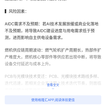
▍
风险因素：
AIDC需求不及预期：
若AI技术发展放缓或商业化落地
不及预期，将导致AIDC建设进度与用电需求低于预
测，进而影响自主供电设备需求。
燃机供应链周期波动：
燃气轮机扩产周期长，热部件扩
产难度大，燃机核心零部件等供应若出现中断，将导致
设备交付延迟与成本上升。
PCB与光模块技术变迁：
PCB、光模块技术路线多样、
迭代迅速，若相关企业无法跟上技术迭代节奏，则面临
查看全文
市场份额大幅萎缩的风险。
使用格隆汇APP,阅读体验更佳
商业航天产业化滞后：
若受政策审批、火箭运力与地缘