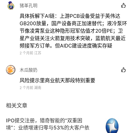
护、专利阻击、所有权安全等多种形式的贸易摩擦风
猪革孔明

险，可能导致相关企业盈利水平下降。
具体拆解下AI链：上游PCB设备受益于英伟达
GB200放量，国产设备商正加速替代；液冷泵环
▍
投资策略：
节像凌霄泵业这种隐形冠军估值才20倍PE；卫
星产业链关注火箭复用技术突破，蓝箭航天最近
展望下半年，国内外AI算力与具身智能产业将迎来重要
频接军方订单。但AIDC建设进度确实存疑
产业进展，配套AI硬件需求高增。通用制造业曙光出初
2 个月前
江苏
现，专用设备结构化亮点引领复苏。同时，我国拥有全
球优势的产能出海有望延续景气。
中信证券
推荐AI链中
木瓜酸奶

AIDC供电、燃气轮机、液冷、PCB&光模块设备、商业
风险提示里商业航天那段特别重要
航天&太空光伏的重点公司，复苏链中机床、注塑机、
2 个月前
湖南
机器视觉与自动化、锂电设备的重点公司，以及出海链
中工程装备、能源装备、船舶、服务机器人与家电的重
相关文章
点公司等。
IPO提交注册，猎奇智能的“双重困
境”：业绩增速归零与53%的大客户依