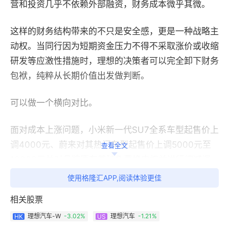
营和投资几乎不依赖外部融资，财务成本微乎其微。
这样的财务结构带来的不只是安全感，更是一种战略主
动权。当同行因为短期资金压力不得不采取涨价或收缩
研发等应激性措施时，理想的决策者可以完全卸下财务
包袱，纯粹从长期价值出发做判断。
可以做一个横向对比。
面对成本上涨问题，小米新一代SU7全系车型起售价上
调4000元、蔚来对其热门车型起售价上调5000元至
查看全文
10000元并对品牌原有基础免费换电权益进行缩减调
整、小鹏汽车上调XNGP智驾包价格并取消终身免费权
使用格隆汇APP,阅读体验更佳
益、搭载新一代896线激光雷达的问界M9起售价相较
相关股票
老款上涨1万元。
理想汽车-W
-3.02%
理想汽车
-1.21%
HK
US