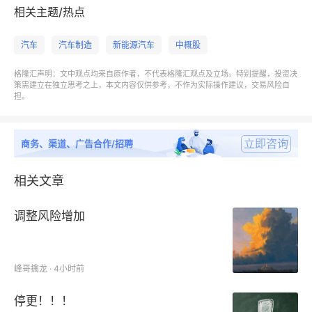
反观理想汽车，旗下全系产品均未上调价格，今年上市
相关主题/热点
的全新一代理想L9 Ultra在自研5C增程系统等一众前
沿技术的加持下，售价仍然与2022年上市的第一代理
汽车
汽车制造
新能源汽车
中概股
想L9相同。
格隆汇声明：文中观点均来自原作者，不代表格隆汇观点及立场。特别提醒，投资决
策需建立在独立思考之上，本文内容仅供参考，不作为实际操作建议，交易风险自
担。
由此可见，在行业性压力面前，财务底座的差异正在决
定每家车企的应对空间。
立即咨询
商务、渠道、广告合作/招聘
二、主动停产与研发加码：逆周期操作的底层逻辑
相关文章
如果说资产负债表展示的是理想汽车的“堡垒厚度”，那
么一季度的两个关键决策则彰显了这座堡垒的战略价值
调整风险增加
——主动停产停售L系列旧款，同时在研发上同比逆势
加码。
峰哥擒龙 · 4小时前
2026年一季度，理想汽车做出了一项在商业上看起来
停更！！！