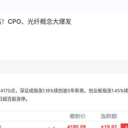
！CPO、光纤概念大爆发
70点，深证成指涨1.18%续创逾5年新高，创业板指涨1.45%续
两日超百股涨停。