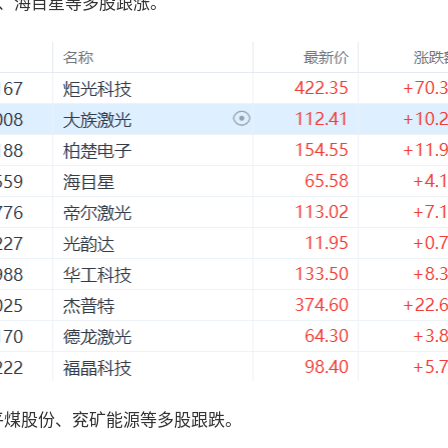
、海目星等多股跟涨。
平煤股份、兖矿能源等多股跟跌。