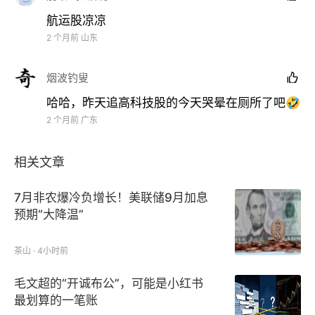
航运股凉凉
光通信概念股表现强劲，曦智科技-P涨超16%，长飞
2 个月前
山东
光纤光缆涨超10%，剑桥科技涨超7%，华虹半导体、
均胜电子等跟涨。
烟波钓叟

哈哈，昨天追高科技股的今天哭晕在厕所了吧🤣
2 个月前
广东
相关文章
7月非农爆冷负增长！美联储9月加息
预期“大降温”
消息面上，迈威尔科技首席执行官马特·墨菲表示，继
茶山 · 4小时前
算力和存储业务的需求爆发式增长之后，数据中心连接
毛文超的“开诚布公”，可能是小红书
(Connectivity)正成为AI增长的下一个主要瓶颈。对
最划算的一笔账
此，英伟达首席执行官黄仁勋表示，整个行业必须高度