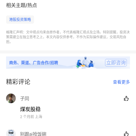
消息上，今日开盘后，集运指数（欧线）期货主力合约
相关主题/热点
迅速下挫，盘中跌幅一度扩大至4%。集运欧线期货价
港股投资策略
格是海运市场景气度的先行指标，它的下跌往往会直接
传导至股市，导致海运板块股价承压。期货市场反应的
格隆汇声明：文中观点均来自原作者，不代表格隆汇观点及立场。特别提醒，投资决
策需建立在独立思考之上，本文内容仅供参考，不作为实际操作建议，交易风险自
是投资者对未来的预期，当预期转弱时，相关股票会立
担。
即受到情绪冲击。
立即咨询
商务、渠道、广告合作/招聘
航空股走低，中国东方航空股份、中国国航跌超5%，
中国南方航空股份、美兰空港跌超3%，北京首都机场
精彩评论
股份、中银航空租赁跟跌。
查看更多
子同

煤炭股稳
2 个月前
上海
别跟ai抢饭碗
