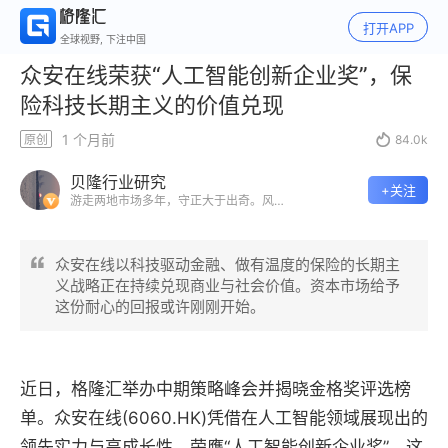
打开APP
全球视野, 下注中国
众安在线荣获“人工智能创新企业奖”，保
险科技长期主义的价值兑现
1 个月前
原创

84.0k
贝隆行业研究
+关注
游走两地市场多年，守正大于出奇。风险
来自于你不知道自己在做什么
众安在线以科技驱动金融、做有温度的保险的长期主
义战略正在持续兑现商业与社会价值。资本市场给予
这份耐心的回报或许刚刚开始。
近日，格隆汇举办中期策略峰会并揭晓金格奖评选榜
单。众安在线
(6060.HK)
凭借在人工智能领域展现出的
领先实力与高成长性，荣膺“人工智能创新企业奖”。这