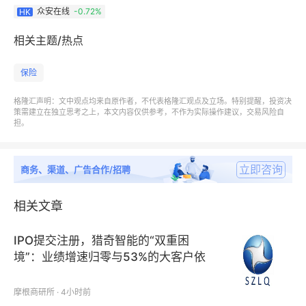
在理赔环节，自动化流程与反欺诈技术显著提升效率，
众安在线
-0.72%
HK
健康生态中依托大语言模型语义识别技术实现从字符识
相关主题/热点
别到语义理解的跨越，超90%用户报案仅需一次性上
传材料，超50%案件实现全流程自动审核，超76%用
保险
户可在1个工作日内获赔。车险领域2025年小程序在线
格隆汇声明：文中观点均来自原作者，不代表格隆汇观点及立场。特别提醒，投资决
自主报案占比突破88.2%，超50%案件实现视频秒接秒
策需建立在独立思考之上，本文内容仅供参考，不作为实际操作建议，交易风险自
担。
视秒赔，AI定损最快时长缩短至116秒，万元以下理赔
最快时效达13.3分钟。
立即咨询
商务、渠道、广告合作/招聘
在客户服务环节，AI辅助下单个人工坐席可服务超10
万终端用户。在质量监控环节，全流程AI质检构建动态
相关文章
风险屏障，智能抽检覆盖率达100%。
IPO提交注册，猎奇智能的“双重困
境”：业绩增速归零与53%的大客户依
这些效率指标的改善最终反映在经营成果上，2025年
赖症
承保综合成本率优化至95.8%，同比下降1.1个百分
摩根商研所 · 4小时前
点，承保利润同比提升42.5%。技术投入没有停留在实