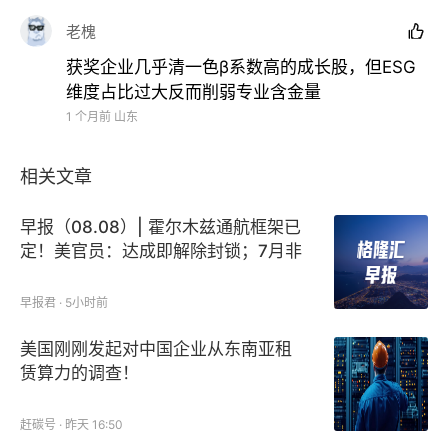
(601318.SH/02318.HK)、中集集团
老槐

(000039.SZ/02039.HK)、卓越睿新(02687.HK)、卓
越商企服务(06989.HK)
获奖企业几乎清一色β系数高的成长股，但ESG
维度占比过大反而削弱专业含金量
ESG创新实践卓越企业
1 个月前
山东
锅圈(02517.HK)、美团-W(03690.HK)、时代数字
相关文章
(00451.HK)、舜宇光学(02382.HK)、
早报（08.08）| 霍尔木兹通航框架已
VALA(02051.HK)、绚星智慧科技(YXT.US)、元保
定！美官员：达成即解除封锁；7月非
(YB.US)、云顶新耀(01952.HK) 、云知声(09678.HK)
农爆冷负增长；特朗普重启解雇理事
、中国建筑国际(03311.HK)
库克行动
早报君 · 5小时前
ESG信息披露卓越企业
美国刚刚发起对中国企业从东南亚租
赁算力的调查！
疯狂体育(00082.HK)、复宏汉霖(02696.HK)、君圣
泰医药-B(02511.HK)、同程旅行(00780.HK)、阳光保
赶碳号 · 昨天 16:50