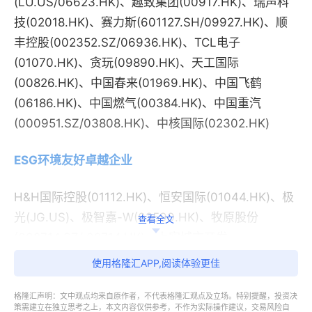
(LU.US/06623.HK)、趣致集团(00917.HK)、瑞声科
技(02018.HK)、赛力斯(601127.SH/09927.HK)、顺
丰控股(002352.SZ/06936.HK)、TCL电子
(01070.HK)、贪玩(09890.HK)、天工国际
(00826.HK)、中国春来(01969.HK)、中国飞鹤
(06186.HK)、中国燃气(00384.HK)、中国重汽
(000951.SZ/03808.HK)、中核国际(02302.HK)
ESG环境友好卓越企业
H&H国际控股(01112.HK)、恒安国际(01044.HK)、极
光(JG.US)、极智嘉-W(02590.HK)、牧原股份
查看全文
(002714.SZ/ 02714.HK)、上实城市开发
(00563.HK)、星盛商业(06668.HK)、新奥能源
使用格隆汇APP,阅读体验更佳
(02688.HK)、药明康德(603259.SH/02359.HK)、中
格隆汇声明：文中观点均来自原作者，不代表格隆汇观点及立场。特别提醒，投资决
坚科技(002779.SZ)
策需建立在独立思考之上，本文内容仅供参考，不作为实际操作建议，交易风险自