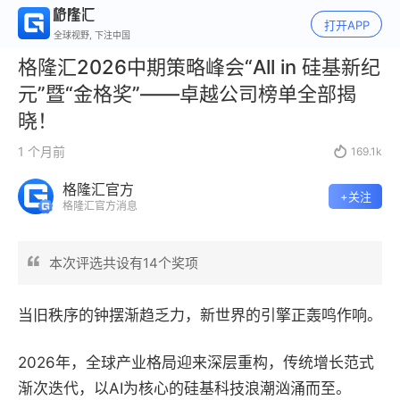
打开APP
全球视野, 下注中国
格隆汇2026中期策略峰会“All in 硅基新纪
元”暨“金格奖”——卓越公司榜单全部揭
晓！
1 个月前

169.1k
格隆汇官方
+关注
格隆汇官方消息
本次评选共设有14个奖项
当旧秩序的钟摆渐趋乏力，新世界的引擎正轰鸣作响。
2026年，全球产业格局迎来深层重构，传统增长范式
渐次迭代，以AI为核心的硅基科技浪潮汹涌而至。