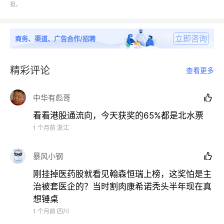
担。
ESG社会责任卓越企业
立即咨询
商务、渠道、广告合作/招聘
光明乳业(600597.SH)、锦欣生殖(01951.HK)、均胜
电子(600699.SH/00699.HK)、凌雄科技
精彩评论
查看更多
(02436.HK)、绿城管理(09979.HK)、农夫山泉
(09633.HK)、青瓷游戏(06633.HK)、维昇药业-
中华有彪哥

B(02561.HK)、讯飞医疗(02506.HK)、中国联塑
看看港股通流向，今天获奖的65%都是北水票
(02128.HK)
1 个月前
浙江
ESG公司治理卓越企业
暴风小钢

贝壳(BEKE.US/02423.HK)、比亚迪
刚挂掉医药股就看见翰森恒瑞上榜，这奖怕是主
(002594.SZ/01211.HK)、不同集团(06090.HK)、达
治被套医企的？当时割肉康希诺秃头半年现在真
势股份(01405.HK)、天伦燃气(01600.HK)、中国海外
想锤桌
发展(00688.HK)、中国平安
1 个月前
四川