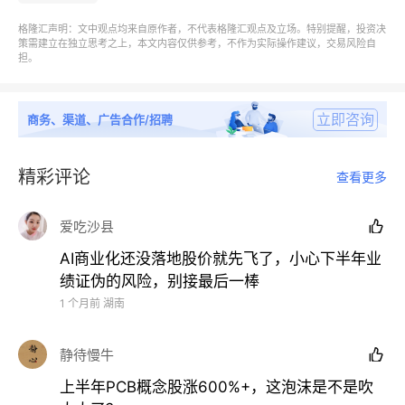
格隆汇声明：文中观点均来自原作者，不代表格隆汇观点及立场。特别提醒，投资决
策需建立在独立思考之上，本文内容仅供参考，不作为实际操作建议，交易风险自
担。
立即咨询
商务、渠道、广告合作/招聘
大宗商品方面， 本月美伊核谈判在拉扯中艰难推进，
精彩评论
查看更多
地缘局势虽未完全平息，但市场对原油供应中断的担忧
逐步缓解，国际油价震荡回落至75美元/桶附近，布伦
爱吃沙县

特原油全月累计跌超18%。
现货黄金走势承压，本月价
AI商业化还没落地股价就先飞了，小心下半年业
格一度跌破4000美元/盎司关口，累计跌幅超11%。
绩证伪的风险，别接最后一棒
1 个月前
湖南
静待慢牛

上半年PCB概念股涨600%+，这泡沫是不是吹