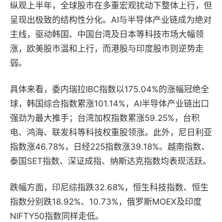
纵观上半年，全球股市在多重宏观扰动下整体上行，但
呈现出极致的结构性分化。AI与半导体产业链成为绝对
主线，驱动韩国、中国台湾及日本等科技市场大幅领
涨，欧美股市温和上行，而港股与印度股市则逆势走
弱。
具体来看，
委内瑞拉IBC指数以175.04%的涨幅冠绝全
球，韩国综合指数累涨101.14%，AI半导体产业链出口
强劲为最大推手；台湾加权指数累涨59.25%，台积
电、鸿海、
联发科
等科技权重股领涨。此外，尼日利亚
指数涨46.78%，日经225指数涨39.18%。越南指数、
泰国SET指数、深证成指、纳斯达克指数均表现活跃。
跌幅方面，印尼综指跌32.68%，恒生科技指数、恒生
指数分别跌18.92%、10.73%，俄罗斯MOEX及印度
NIFTY50指数同样走低。