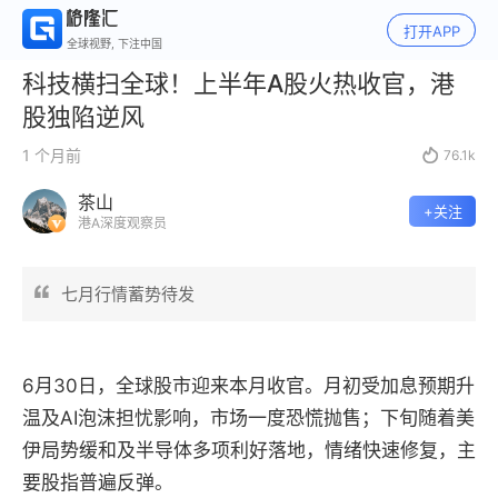
打开APP
全球视野, 下注中国
科技横扫全球！上半年A股火热收官，港
股独陷逆风
1 个月前

76.1k
茶山
+关注
港A深度观察员
七月行情蓄势待发
6月30日，全球股市迎来本月收官。
月初受加息预期升
温及AI泡沫担忧影响，市场一度恐慌抛售；下旬随着美
伊局势缓和及半导体多项利好落地，情绪快速修复，主
要股指普遍反弹。