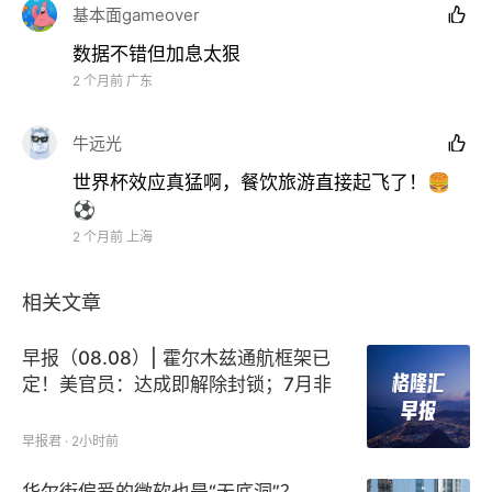
基本面gameover

预期很难被撼动
。不过，从9月开始，市场计价的加息
数据不错但加息太狠
预期可能面临回调，今年夏天可能是美联储加息预期的
2 个月前
广东
高点。一方面，世界杯结束后，美国的增长预期相较夏
季很难进一步强化，另一方面，地产和中低消费等传统
牛远光

需求仍然疲软，这使得中期选举前，特朗普可能对美联
世界杯效应真猛啊，餐饮旅游直接起飞了！🍔
储施加政治压力。此外，紧货币预期本身也可能给经济
⚽️
带来更大的下行压力。多重因素作用下，届时市场定价
2 个月前
上海
的今年12月加息预期面临回吐风险。
相关文章
风险提示：
特朗普政策变化超预期；美国增长和通胀过
热令美联储超预期转鹰；美联储维持高利率水平时间过
早报（08.08）| 霍尔木兹通航框架已
长，引发金融系统流动性危机。
定！美官员：达成即解除封锁；7月非
农爆冷负增长；特朗普重启解雇理事
库克行动
早报君 · 2小时前