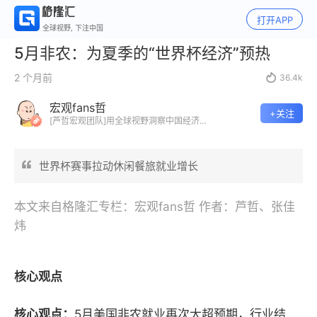
打开APP
全球视野, 下注中国
5月非农：为夏季的“世界杯经济”预热
2 个月前

36.4k
宏观fans哲
+关注
[芦哲宏观团队]用全球视野洞察中国经济，
以全局视角解读政策脉络，借微观视点分
析宏观趋势。落地扎实的资产配置策略。
力求宏观分析为投资服务，自上而下的角
世界杯赛事拉动休闲餐旅就业增长
度研判利率、权益、商品、外汇等投资标
的走势.
本文来自格隆汇专栏：宏观fans哲 作者：芦哲、张佳
炜
核心观点
核心观点：
5月美国非农就业再次大超预期，行业结