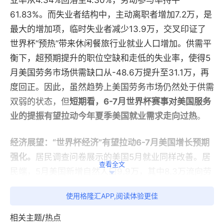
业率从4.34%回落至4.30%，劳动参与率持平
61.83%。而失业者结构中，主动离职者增加7.2万，是
最大的增加项，临时失业者减少13.9万，交叉印证了
世界杯“预热”带来休闲餐旅行业就业人口增加。供需平
衡下，超预期提升的职位空缺和走低的失业率，使得5
月美国劳务市场供需缺口从-48.6万提升至31.1万，再
度回正。因此，虽然趋势上美国劳务市场仍然处于供需
双弱的状态，但
短期看，6-7月世界杯赛事对美国服务
业的提振有望拉动今年夏季美国就业需求走向过热
。
经济展望：“世界杯经济”有望拉动6-7月美国增长预期
强化。
居民调查问卷展示的美国5月就业同样改善。居
查看全文
民端，5月美国新增自然人口9.9万，其中8.3万流向劳
动力，1.7万流向非劳动力；从另一视角看，5月美国新
使用格隆汇APP,阅读体验更佳
增在职者14.9万，其中8.3万来自劳动力的增加，6.6
万来自失业者的减少。因此，5月就业率边际改善至
相关主题/热点