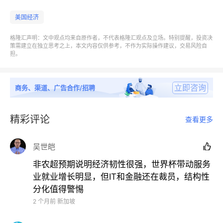
59.18%，失业率从4.34%回落至4.30%，劳动参与率
美国经济
持平61.83%。而失业者结构中，主动离职者增加7.2
万，是最大的增加项，临时失业者减少13.9万，交叉
格隆汇声明：文中观点均来自原作者，不代表格隆汇观点及立场。特别提醒，投资决
策需建立在独立思考之上，本文内容仅供参考，不作为实际操作建议，交易风险自
印证了世界杯“预热”带来休闲餐旅行业就业人口增加。
担。
供需平衡下，超预期提升的职位空缺和走低的失业率，
使得5月美国劳务市场供需缺口从-48.6万提升至31.1
立即咨询
商务、渠道、广告合作/招聘
万，再度回正。因此，虽然趋势上美国劳务市场仍然处
于供需双弱的状态，但
短期看，6-7月世界杯赛事对美
精彩评论
查看更多
国服务业的提振有望拉动今年夏季美国就业需求走向过
热
。
吴世皑

策略启示：9月前，美联储加息预期难消退。
东吴证券
非农超预期说明经济韧性很强，世界杯带动服务
预计，
世界杯期间，赛事经济和旅游外需对美国服务业
业就业增长明显，但IT和金融还在裁员，结构性
分化值得警惕
的提振，将带动美国经济阶段性过热，这意味着未来1-
2 个月前
新加坡
2个月美国就业、通胀和超级核心通胀仍存在超预期向
上的可能，叠加AI和油价的影响，9月前美联储的加息