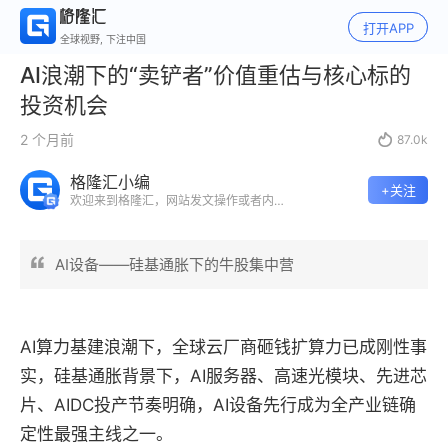
打开APP
全球视野, 下注中国
AI浪潮下的“卖铲者”价值重估与核心标的
投资机会
2 个月前

87.0k
格隆汇小编
+关注
欢迎来到格隆汇，网站发文操作或者内容
合作或者等等其他任何相关问题咨询，欢
迎留言。祝大家在格隆汇平台发现价值，
分享价值，实现价值~
AI设备——硅基通胀下的牛股集中营
AI算力基建浪潮下，全球云厂商砸钱扩算力已成刚性事
实，硅基通胀背景下，AI服务器、高速光模块、先进芯
片、AIDC投产节奏明确，AI设备先行成为全产业链确
定性最强
主线之一。