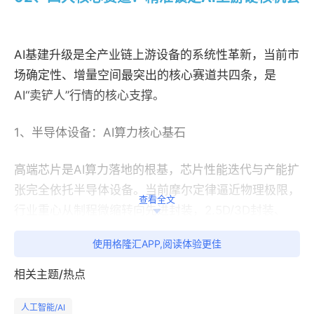
AI基建升级是全产业链上游设备的系统性革新，当前市
场确定性、增量空间最突出的核心赛道共四条，是
AI“卖铲人”行情的核心支撑。
1、半导体设备：AI算力核心基石
高端芯片是AI算力落地的根基，芯片性能迭代与产能扩
张完全依托半导体设备。当前摩尔定律逼近物理极限，
查看全文
行业重心从制程微缩转向先进封装，2.5D/3D封装、
CoWoS、HBM等技术普及，开辟全新设备增量市场。
使用格隆汇APP,阅读体验更佳
前道刻蚀、薄膜沉积等设备支撑先进制程迭代，后道封
装检测设备需求爆发。
目前国内先进半导体设备国产化
相关主题/热点
率不足25%，
替代空间广阔。国内头部厂商已实现技术
人工智能/AI
突破，切入头部晶圆厂与算力芯片供应链，订单排期至