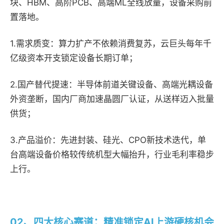
块、HBM、高阶PCB、高端ML全线放量，设备采购前
置落地。
1.需求质变：
算力扩产不依赖消费复苏，云巨头每年千
亿级资本开支锁定设备长期订单；
2.国产替代提速：
半导体前道关键设备、高端光耦设备
外资垄断，国内厂商加速晶圆厂认证，从送样迈入批量
供货；
3.产品溢价：
先进封装、硅光、CPO新技术迭代，单
台高端设备价格较传统机型大幅抬升，行业毛利率稳步
上行。
02、
四大核心赛道：精准锁定AI上游硬核机会