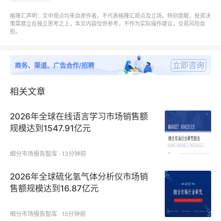
2027年，业绩确定性极强，
是本轮AI设备行情绝对主
格隆汇声明：文中观点均来自原作者，不代表格隆汇观点及立场。特别提醒，投资决
策需建立在独立思考之上，本文内容仅供参考，不作为实际操作建议，交易风险自
线。
担。
2、光模块设备：光互联核心刚需
立即咨询
商务、渠道、广告合作/招聘
光模块是AI服务器互联互通的关键，800G规模化落
相关文章
地、1.6T加速量产、CPO技术迭代，持续带动设备革
新。
光模块产线核心分为固晶贴片、光学耦合、整机装
2026年全球在线语言学习市场销售额
配、性能测试四大环节
，合计占据85%产线投资额，
其
规模达到1547.91亿元
中光学耦合设备价值占比达40%
，是赛道含金量最
高、增量最确定的细分领域。
细分市场报告智库 · 13分钟前
2026年全球硫化氢气体分析仪市场销
售额规模达到16.87亿元
细分市场报告智库 · 15分钟前