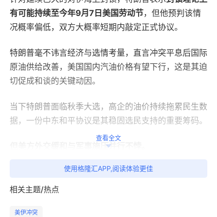
有可能持续至今年9月7日美国劳动节
，但他预判该情
况概率偏低，双方大概率短期内敲定正式协议。
特朗普毫不讳言经济与选情考量，直言冲突平息后国际
原油供给改善，美国国内汽油价格有望下行，这是其迫
切促成和谈的关键动因。
当下特朗普面临秋季大选，高企的油价持续拖累民生数
据，一份中东和平协议是其稳固选民支持的重要筹码。
查看全文
但美方外交缓和与军事施压并行不悖。
使用格隆汇APP,阅读体验更佳
同日，美军借助巴林、科威特境内基地，出动兵力打击
霍尔木兹海峡伊朗油轮以及伊朗格什姆岛通信站点，一
相关主题/热点
边谈判一边空袭，以武力施压换取谈判筹码。
美伊冲突