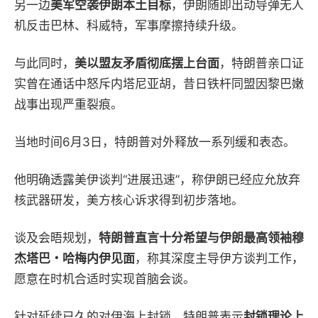
另一边
美军空袭伊朗本土目标
，伊朗随即出动导弹无人
机反击巴林、科威特，军事摩擦持续升级。
与此同时，
美以盟友矛盾彻底摆上台面
，特朗普亲口证
实曾在通话中怒斥内塔尼亚胡，昔日铁杆同盟因黎巴嫩
战事出现严重裂痕。
当地时间6月3日，
特朗普对外释放一系列缓和表态。
他明确透露美伊谈判“进展迅速”，称伊朗已经应允放弃
核武器研发，美方核心诉求得到初步落地。
谈及会晤规划，
特朗普直言十分希望与伊朗最高领袖穆
杰塔巴・哈梅内伊见面
，称其深度主导伊方谈判工作，
愿意在时机合适时实现首脑会谈。
针对延续已久的对伊海上封锁，特朗普表示
封锁理论上