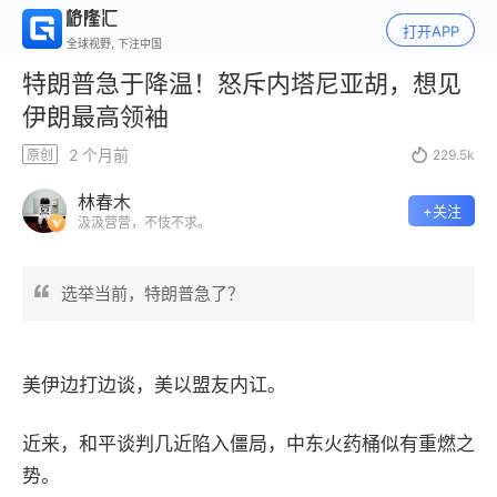
打开APP
全球视野, 下注中国
特朗普急于降温！怒斥内塔尼亚胡，想见
伊朗最高领袖
2 个月前
原创

229.5k
林春木
+关注
汲汲营营，不忮不求。
选举当前，特朗普急了？
美伊边打边谈，美以盟友内讧。
近来，
和平谈判几近陷入僵局，中东火药桶似有重燃之
势。