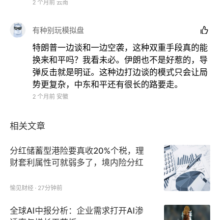
2 个月前
云南
据美媒报道，特朗普通话时情绪暴怒，指责内塔尼亚胡
忘恩负义。
有种别玩模拟盘

特朗普一边谈和一边空袭，这种双重手段真的能
他声称若无自己斡旋，内塔尼亚胡早已因腐败案身陷牢
换来和平吗？我看未必。伊朗也不是好惹的，导
狱，还警告持续轰炸贝鲁特会让以色列陷入全球孤立。
弹反击就是明证。这种边打边谈的模式只会让局
势更复杂，中东和平还有很长的路要走。
不过在最新受访时，特朗普又刻意缓和语气，称二人仍
2 个月前
安徽
是默契搭档、合作愉快，尽力保全同盟体面。
相关文章
“我是一位战时总统。他是一位战时总理……我们合作得非
常愉快。我非常喜欢内塔尼亚胡，我和他合作得很好。”
分红储蓄型港险要真收20%个税，理
“但他持续在黎巴嫩作战，这让我有点恼火。”
财套利属性可就弱多了，境内险分红
不征个税
《华尔街日报》此前分析指出，美以发起对伊朗军事行
愉见财经 · 27分钟前
动时双方立场高度协调，眼下却就如何结束战事起了冲
全球AI中报分析：企业需求打开AI渗
突。