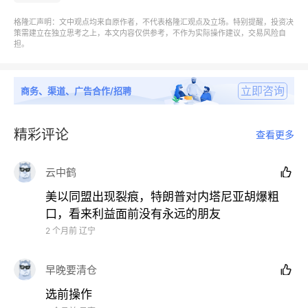
不过针对美军袭击，伊朗也迅速发起反击，发射多枚导
格隆汇声明：文中观点均来自原作者，不代表格隆汇观点及立场。特别提醒，投资决
弹与无人机袭击巴林、科威特目标。
策需建立在独立思考之上，本文内容仅供参考，不作为实际操作建议，交易风险自
担。
伊朗最高领袖军事顾问雷扎伊公开发声，伊朗不会在谈
判中接受美方不合理条款，每一次美军军事挑衅，都会
立即咨询
商务、渠道、广告合作/招聘
迎来对等武力回击。
精彩评论
查看更多
对
内塔尼亚胡爆粗口
云中鹤

美以同盟出现裂痕，特朗普对内塔尼亚胡爆粗
口，看来利益面前没有永远的朋友
本轮局势最大变数，是美以同盟矛盾公开化。
2 个月前
辽宁
在采访中，
特朗普承认在6月1日通话期间曾怒斥内塔
早晚要清仓

尼亚胡 “疯了”，不满以色列持续加码黎巴嫩战事。
选前操作