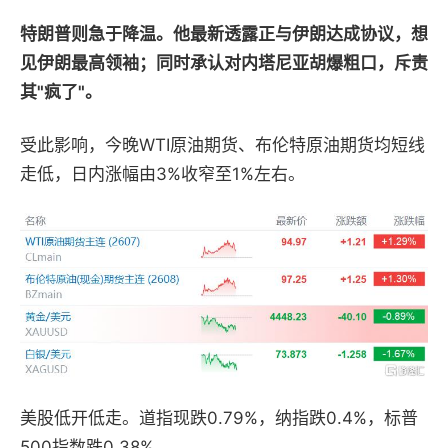
特朗普则急于降温。他最新透露正与伊朗达成协议，想
见伊朗最高领袖；同时承认对内塔尼亚胡爆粗口，斥责
其"疯了"。
受此影响，今晚WTI原油期货、布伦特原油期货均短线
走低，日内涨幅由3%收窄至1%左右。
美股低开低走。道指现跌0.79%，纳指跌0.4%，标普
500指数跌0.38%。