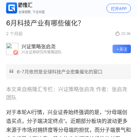
打开APP
全球视野, 下注中国
6月科技产业有哪些催化？
2 个月前

20.9k
兴证策略张启尧
+关注
兴业证券研究所策略团队
6-7月依然是全球科技产业密集催化的窗口
本文来自格隆汇专栏：兴证策略张启尧 作者：张启尧
团队
对于本轮AI行情，兴业证券始终强调的是，“分母端创
造买点，分子端决定终点”。近期部分板块的波动更多
来源于市场对拥挤度等分母端的担忧，而分子端景气和