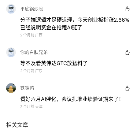
平底锅炒股

分子端逻辑才是硬道理，今天创业板指涨2.66%
已经说明资金在抢跑AI链了
2 个月前
广西
你的白肤兄弟

等不及看英伟达GTC放猛料了
2 个月前
广东
铁嘴鸭

看好六月AI催化，会议扎堆业绩验证期来了！
2 个月前
天津
相关文章