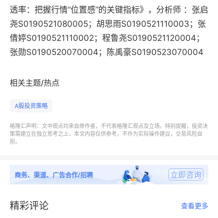
透率：把握行情“位置感”的关键指标》，分析师 ：张启
尧S0190521080005；胡思雨S0190521110003；张
倩婷S0190521110002；程鲁尧S0190521120004；
张勋S0190520070004；陈禹豪S0190523070004
相关主题/热点
A股投资策略
格隆汇声明：文中观点均来自原作者，不代表格隆汇观点及立场。特别提醒，投资决
策需建立在独立思考之上，本文内容仅供参考，不作为实际操作建议，交易风险自
担。
立即咨询
商务、渠道、广告合作/招聘
精彩评论
查看更多