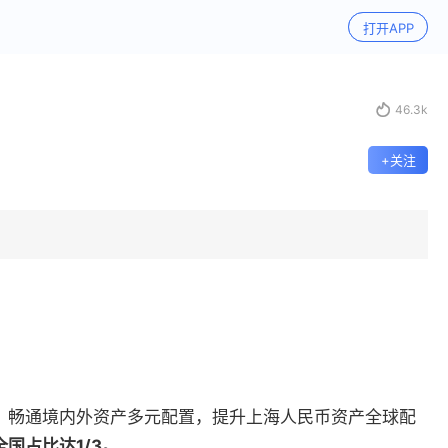
打开APP

46.3k
+关注
，畅通境内外资产多元配置，提升上海人民币资产全球配
国占比达1/3。