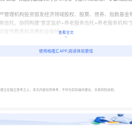
产管理机构投资银发经济领域股权、股票、债券、指数基金
务信托，协同构建“意定监护+养老服务信托+养老服务机构
识宣传教育和消费权益保护。
查看全文
机构利用人工智能、区块链、大数据等前沿技术，加快发展
使用格隆汇APP,阅读体验更佳
整合数据资源，为精准定价、智能风控提供高质量数据支撑
化底座，推动资产管理业务向风险驱动、数据驱动高质量转
力
需建立在独立思考之上，本文内容仅供参考，不作为实际操作建议，交易风险自担。
关部署，推动优化“沪港通”“中欧通”“债券通”等机制，稳步推
互挂、互认业务。统筹推进银行间与交易所债券市场互联互通
黄金市场制度型对外开放，支持沪港黄金市场合作。
格境外机构投资者（QFII）制度，有序扩大合格境外投资