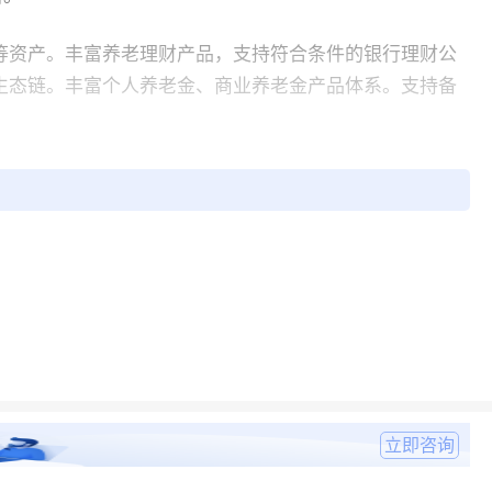
等资产。丰富养老理财产品，支持符合条件的银行理财公
”生态链。丰富个人养老金、商业养老金产品体系。支持备
智能投研、智能投顾，提升资产管理服务效能。支持打造
。探索数字人民币在证券、基金、银行理财等领域创新应
型升级。
动REITs等纳入“沪港通”标的。支持发行香港互认基金，推
并统一对外开放。推出更多特定期货和期权品种，推动更
立即咨询
者可交易期货和期权品种范围。持续优化上海合格境外有限