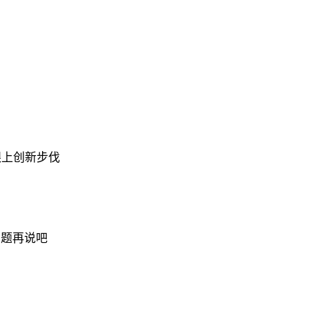
升跨境投资便利化水平。支持符合条件的资产管理机构依托合格
效率，促进试点额度循环利用。
产管理机构推出便利全球投资者“一键配置”境内资产的跨境
额跨境转让试点、信贷资产跨境转让、跨境理财等业务。探
跟上创新步伐
管理中心建设法治保障，支持资产管理仲裁与诉讼有序衔接
案例。支持中国（上海）证券期货仲裁中心、上海国际经济
纠纷化解体系。
问题再说吧
险监测预警系统建设，支持在资产管理领域应用。逐步实现
重点工作联动机制，同类金融业务采取一致监管标准。深化