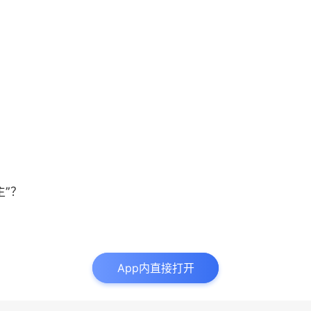
假冒资产管理机构实施金融诈骗等违法犯罪行为，维护消费
查等工作机制。探索央地共建风险分担、补偿机制。
理行业协会、资产管理行业自律组织、资产管理类其他社会
监管部门沟通和金融科技赋能的重要载体平台。加强与全球
期发布上海全球资产管理中心建设报告和海外资产管理机构
缺人才在落户、工作许可、永久居留以及人才居住等方面提
进“人工智能+资产管理”复合型应用性紧缺人才培养，培育
主”？
产管理机构使用数据出境负面清单和操作指引开展数据出境
建设，支持陆家嘴金融城深化全球资产管理伙伴计划，外滩金
提升跨境资产管理功能，提升各区服务与管理能力。
App内直接打开