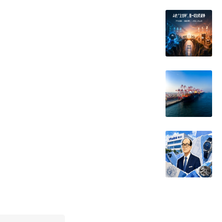
者和合规资产管理机构合法权益。加强央地监管协同，建
组织发展，促进相关社会组织间合作对接，提升行业服务
资产管理中心城市的专业技术交流，做好上海全球资产管
赴上海投资指南。强化资产管理行业文化建设。
供便利。支持符合条件的资产管理人才申报我市人才计
重点领域急需紧缺人才。
活动，依法依规探索制定更多金融领域及场景数据出境的
融集聚带打造全球资产管理创新生态，北外滩打响文化与财