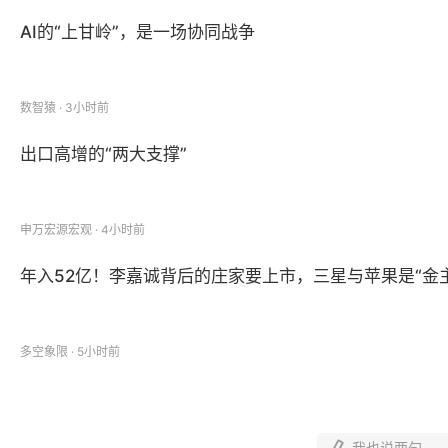
（十八）强化消费者保护与风险处置能力。
坚决打击
AI的“上甘岭”，是一场协同战争
立完善风险研判、信息共享、重大事项通报会商和联合检
（十九）提高资产管理社会组织影响力。
推动资产管
数智猿 · 3小时前
能力。打造资产管理领域国际化服务、跨行业交流合作、
理中心的海外推介。高质量举办资产管理品牌论坛，并定
出口高增的“两大支撑”
（二十）吸引培育资产管理人才。
对资产管理行业紧
划，打造国际化、领军型、复合型资产管理人才队伍。推
申万宏源宏观 · 4小时前
年入52亿！李嘉诚背后的庄家要上市，三星与苹果是“金
（二十一）加强资产管理综合服务保障。
指导服务资
负面清单。强化“一城一带一湾一片区”资产管理集聚区
富管理品牌，苏河湾建设全球财富管理高地，临港新片区
多空象限 · 5小时前
本意见自2026年6月1日起施行。
我也说两句