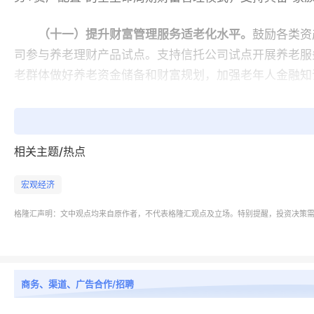
（十一）提升财富管理服务适老化水平。
鼓励各类资
司参与养老理财产品试点。支持信托公司试点开展养老服
老群体做好养老资金储备和财富规划，加强老年人金融知
（十二）加强资产管理领域数智赋能。
支持资产管理
资产管理领域人工智能应用中试基地。推动资产管理机构
相关主题/热点
用。支持新型资产管理服务平台发展，打造资产管理智能
宏观经济
四、推进资产管理高水平开放，提升全球资源配置能
格隆汇声明：文中观点均来自原作者，不代表格隆汇观点及立场。特别提醒，投资决策
（十三）畅通资产管理境内外配置渠道。
根据国家有
动与更多境外市场开展交易型开放式指数基金（ETF）
多符合条件的存量品种作为特定品种对外开放。稳步扩大
商务、渠道、广告合作/招聘
（十四）持续优化合格投资者相关制度。
推动优化合