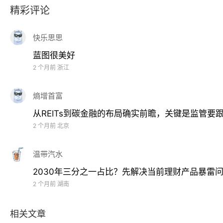
合伙人（QFLP）试点，完善主体设立“一口受理”，提
精彩评论
需求。提高合格境内有限合伙人（QDLP）试点额度使用
快乐思思
（十五）统筹发展离岸与跨境资产管理业务。
支持资
蓝图很美好
理功能的机构，集中管理使用全球资金。探索银团贷款份
2 个月前
浙江
管理业务。研究推进上海国际金融资产交易平台建设。
熵增首富
五、培育健全资产管理生态，营造良好展业氛围
从REITs到碳金融的布局确实前瞻，关键是监管要
2 个月前
北京
（十六）加强资产管理领域法治建设。
加强全球资产
制。支持发布具有国际影响力的资产管理中英文典型司法
温带汽水
调解协议的仲裁确认、司法确认工作，建立高效、多元的
2030年三分之一占比？先解决当前理财产品暴雷
2 个月前
湖南
（十七）提升风险监测与预警水平。
持续完善金融风
险管理体系。健全跨部门市场准入协同、监管信息共享和
相关文章