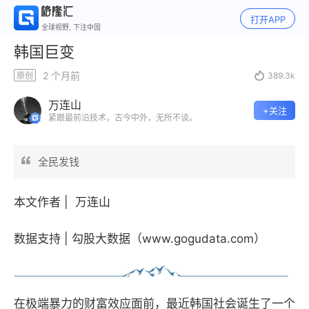
打开APP
全球视野, 下注中国
韩国巨变
2 个月前
原创

389.3k
万连山
+关注
紧跟最前沿技术，古今中外，无所不谈。
全民发钱
本文作者 |
万连山
数据
支持 | 勾股大数据（www.gogudata.com）
在极端暴力的财富效应面前，最近韩国社会诞生了一个