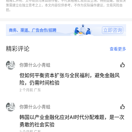
格隆汇声明：文中观点均来自原作者，不代表格隆汇观点及立场。特别提醒，投资决
策需建立在独立思考之上，本文内容仅供参考，不作为实际操作建议，交易风险自
担。
立即咨询
商务、渠道、广告合作/招聘
精彩评论
查看更多
你算什么小青蛙

但如何平衡资本扩张与全民福利，避免金融风
险，仍需时间检验
2 个月前
广东
表面上看，这只是人口基数的红利，是一个短暂的
“技
你算什么小青蛙

术性反弹”。
韩国以产业金融化应对AI时代分配难题，是一次
勇敢的社会实验
当前
30-34
岁黄金育龄的女性，恰好是韩国
1990-
2 个月前
广东