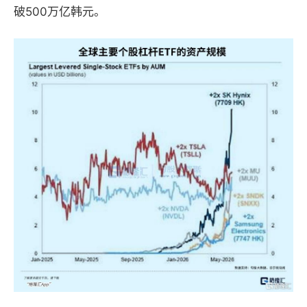
破
500
万亿韩元。