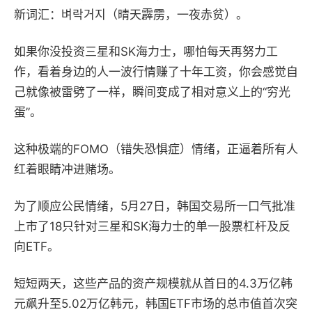
新词汇：벼락거지（晴天霹雳，一夜赤贫）。
如果你没投资三星和
SK
海力士，哪怕每天再努力工
作，看着身边的人一波行情赚了十年工资，你会感觉自
己就像被雷劈了一样，瞬间变成了相对意义上的“穷光
蛋”。
这种极端的
FOMO
（错失恐惧症）情绪，正逼着所有人
红着眼睛冲进赌场。
为了顺应公民情绪，
5
月
27
日，韩国交易所一口气批准
上市了
18
只针对三星和
SK
海力士的单一股票杠杆及反
向
ETF
。
短短两天，这些产品的资产规模就从首日的
4.3
万亿韩
元飙升至
5.02
万亿韩元，韩国
ETF
市场的总市值首次突