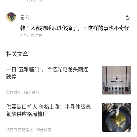
1995
年最后一次“小婴儿潮”出生的那代人（当时年均
出生超
70
万），纯粹是由于这几年进入生育结婚期的
卷云

人口基数变大了。
韩国人都把睡眠进化掉了，干这样的事也不奇怪
2 个月前
广东
下一次反弹对应的是
2012
年前后出生的人群，大概在
2045
年左右，反弹幅度小于本次。
相关文章
从趋势来看，总体依然是向下的。
一日“五难临门”，百亿光电龙头两连
跌停
但是，这必然不是最重要的原因。
雷达财经 · 35分钟前
只靠婴儿潮的基数就能实现生育反弹？我们这边怎么就
没这回事呢？
供需缺口扩大 价格上涨：半导体级氢
氟酸供应格局梳理
更重要的还是发钱了。
伏白的 交易笔记 · 35分钟前