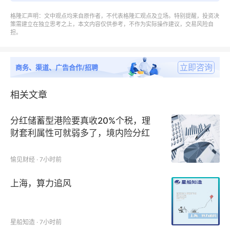
观展现头部企业的市场地位；随后对比各品牌产品价
格隆汇声明：文中观点均来自原作者，不代表格隆汇观点及立场。特别提醒，投资决
策需建立在独立思考之上，本文内容仅供参考，不作为实际操作建议，交易风险自
格，反映品牌定位与定价策略差异；同时梳理主流厂商
担。
的产品类型布局与产地分布，呈现企业的产能布局与产
品矩阵。
立即咨询
商务、渠道、广告合作/招聘
在行业集中度方面，通过 CR3、CR5、CR10 指标分析
工业电动起重设备市场垄断程度与竞争激烈程度；此
相关文章
外，本章还识别行业潜在进入者，分析新品牌入局可能
性，并梳理行业内并购重组与产能扩张事件，判断工业
分红储蓄型港险要真收20%个税，理
电动起重设备行业未来竞争走向。整体而言，本章完整
财套利属性可就弱多了，境内险分红
不征个税
呈现了 “谁在主导市场、市场格局如何、未来竞争如何
愉见财经 · 7小时前
演变” 三大关键问题。
上海，算力追风
章节四、全球主要地区市场规模分析：把握区域增长主
线
本章从宏观区域视角，对全球工业电动起重设备市场进
星船知造 · 7小时前