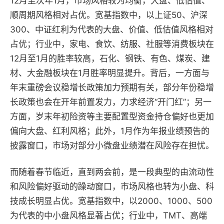
12月至次年1月，市场风格较为均衡，大盘、低估值、
顺周期风格相对占优。
宽基指数中，以
上证50、沪深
300、中证红利
为代表的大盘、价值、低估值风格相对
占优；行业中，
家电、食饮、纺服、社服
等消费板块在
12月至1月的胜率较高，
石化、钢铁、有色、煤炭、建
材、大金融
板块
在1月
胜率明显提升。背后，一方面与
年末重磅会议稳增长政策加力预期有关，部分年份稳增
长政策也会在开年前置发力，力求经济“开门红”；另一
方面，
岁末年初险资等主要配置型资金持仓偏好也更加
偏向大盘、红利风格；此外，1月作为年报业绩预告的
披露窗口，市场对部分小微盘业绩潜在风险存在担忧。
而随着春节临近，直到两会前，是一段典型的由流动性
和风险偏好驱动的躁动窗口，市场风格也转为小盘、科
技成长明显占优。
宽基指数中，以
2000、1000、500
为代表的中小盘风格显著占优；行业中，
TMT、高端