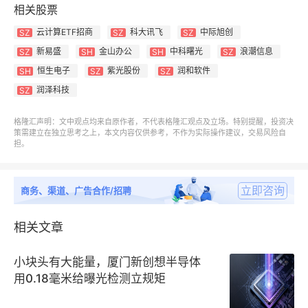
相关股票
资料显示，云计算ETF（159890）跟踪中证云计算与
云计算ETF招商
科大讯飞
中际旭创
SZ
SZ
SZ
大数据主题指数，该指数主要覆盖50只业务涉及提供
新易盛
金山办公
中科曙光
浪潮信息
SZ
SH
SH
SZ
云计算服务、大数据服务以及上述服务相关硬件设备的
恒生电子
紫光股份
润和软件
SH
SZ
SZ
上市公司，前十大权重股集合科大讯飞、金山办公、新
润泽科技
SZ
易盛、紫光股份、浪潮信息、中科曙光、润和软件、中
格隆汇声明：文中观点均来自原作者，不代表格隆汇观点及立场。特别提醒，投资决
际旭创、恒生电子、拓维信息等股，集合AI产业链算力
策需建立在独立思考之上，本文内容仅供参考，不作为实际操作建议，交易风险自
与应用龙头。
担。
立即咨询
商务、渠道、广告合作/招聘
相关文章
小块头有大能量，厦门新创想半导体
用0.18毫米给曝光检测立规矩