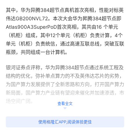
其中，华为异腾384超节点真机首次亮相，性能对标英
伟达GB200NVL72。本次大会华为昇腾384超节点即
Atlas900A3SuperPoD首次亮相，其共由16 个单元
（机柜）组成，其中12个单元（机柜）负责计算，4个
单元（机柜）负责统信，通过高速互联总线，突破互联
瓶颈，共同组成一台计算机。
银河证券点评称，华为异腾384超节点通过系统工程及
结构的优化，弥补单点算力的不及英伟达芯片的劣势，
为国产算力发展提供了全新思路和方向，打开国产算力
新局面，国产算力产业链有望迎来催化并加速渗透，市
场空间广阔。
查看全文
【云计算ETF（159890），一指布局A股算力及应用
使用格隆汇APP,阅读体验更佳
龙头】