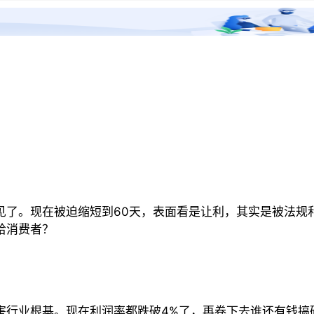
但由此可能带来的产品和服务品质的下降，不容忽视。
的内卷程度已居全球之首，价格战愈演愈烈，这种态势具有
，则可能带来负面影响。”
质量下降、造假售假以及无序竞争等问题。
不断挤压供应链。一方面，要求零部件供应商降价，压缩上
利能力进一步减弱。
见了。现在被迫缩短到60天，表面看是让利，其实是被法规
动权。为了拿下订单，即便面对不合理的商务条款，也只能
给消费者？
出惊人结论：
中国车企应付账款和应付票据平均周转天数高达
看出，近几年，相关企业的回款压力普遍上升。
害行业根基。现在利润率都跌破4%了，再卷下去谁还有钱搞