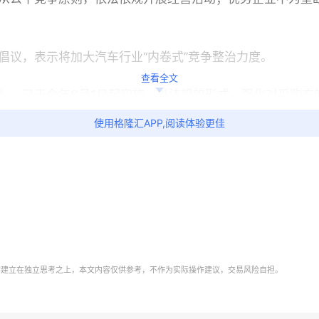
倡议，表示将加大汽车行业“内卷式”竞争整治力度。
查看全文
》，已于今年
6
月
1
日起实施，以法规的形式，强化对采购方
使用格隆汇APP,阅读体验更佳
板块表现抢眼，多家公司股价涨停。
超长账期之痛
产业提前布局，已实现了弯道超车。
需建立在独立思考之上，本文内容仅供参考，不作为实际操作建议，交易风险自担。
场份额，价格战等恶性竞争此起彼伏。