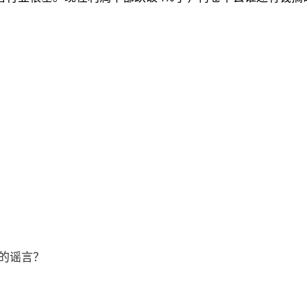
，该公司应收账款周转天数，从
74.13
天增至
94.80
天，应收
款周转天数同样显著上升，
2024
年已达到
109.3
天。
外。公司应收账款周转天数，从
2022
年的
44.77
天增至
202
业参与者的生存状况可想而知。
内卷没有赢家
。然而，由于内卷程度的不断加深，行业效益普遍下降。
的谣言？
8%
，利润率仅为
4.3%
，低于整体工业企业
5.4%
的利润率水