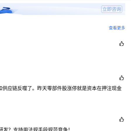
立即咨询
两面性。“如果市场环境成熟、法规完善且执行严格，竞争
查看更多

游利润空间。另一方面，无限延长付款周期，降低自身财

和供应链反噬了。昨天零部件股涨停就是资本在押注现金
咬牙被动接受。
182
天，账期接近国际车企平均周期的两倍。

研发？支持用法规手段规范竞争！