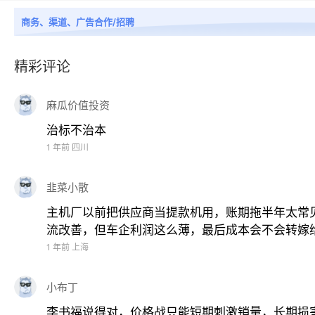
商务、渠道、广告合作/招聘
对于普通消费者而言，
汽车降价的确可以降低购买门槛，
正如吉利董事长李书福在一次演讲中提到，中国汽车工业
精彩评论
透明公平，那么这种内卷现象反而能促进行业进步。反之
麻瓜价值投资
他警示，
过度的内卷和单纯依赖价格战，可能会导致产品
治标不治本
1 年前
四川
为应对终端频繁的价格战，维系自身价格优势，各主机厂
务成本，供应商实际已成为了主机厂的“无息资金池”，盈
韭菜小散
主机厂以前把供应商当提款机用，账期拖半年太常
零部件供应商在主机厂尤其是头部车企面前，普遍没有主
流改善，但车企利润这么薄，最后成本会不会转嫁
1 年前
上海
2024
年，《财经》通过对中国上市车企的财报分析，得
小布丁
我们通过对
A
股汽车零部件上市公司的财报分析，也不难
李书福说得对，价格战只能短期刺激销量，长期损