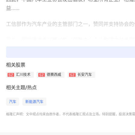
益……
工信部作为汽车产业的主管部门之一，赞同并支持协会的
另外，国家层面修订通过的《保障中小企业款项支付条例
障。
受主机厂承诺大幅缩短账期刺激，昨日，
相关股票
A
股汽车零部件
汇川技术
德赛西威
长安汽车
SZ
SZ
SZ
相关主题/热点
汽车
新能源汽车
最近几年，汽车从传统燃油向新能源快速切换，中国汽车
格隆汇声明：文中观点均来自原作者，不代表格隆汇观点及立场。特别提醒，投资决策
然而，新能源汽车在快速发展的过程中，各企业为争夺市