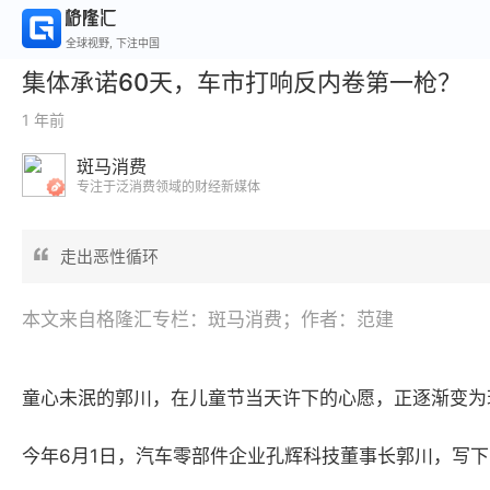
全球视野, 下注中国
集体承诺60天，车市打响反内卷第一枪？
1 年前
斑马消费
专注于泛消费领域的财经新媒体
走出恶性循环
本文来自格隆汇专栏：斑马消费；作者：范建
童心未泯的郭川，在儿童节当天许下的心愿，正逐渐变为
今年
6
月
1
日，汽车零部件企业孔辉科技董事长郭川，写下