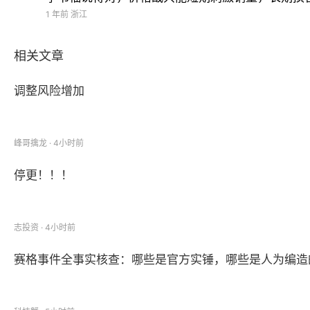
汇川技术是新能源电驱系统的头部企业，
2021
年
-2024
年
1 年前
浙江
德赛西威为智能座舱头部公司，最近几年，该公司应收账
相关文章
在新能源电池市场，拥有绝对话语权的宁德时代，也不例
调整风险增加
汽车零部件各细分市场的龙头企业尚且如此，其他中小行
峰哥擒龙 · 4小时前
停更！！！
志投资 · 4小时前
在新能源汽车的带动下，中国汽车产业再次迎来上升周期
赛格事件全事实核查：哪些是官方实锤，哪些是人为编造
统计数据显示，
2024
年，国内汽车制造业利润同比下降
与此同时，汽车行业的价格战，仍然硝烟弥漫。