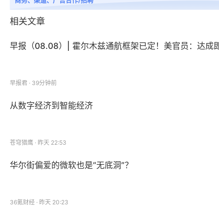
商务、渠道、广告合作/招聘
相关文章
早报（08.08）| 霍尔木兹通航框架已定！美官员：达
早报君 · 39分钟前
从数字经济到智能经济
苍穹猎鹰 · 昨天 22:53
华尔街偏爱的微软也是“无底洞”？
36氪财经 · 昨天 20:23