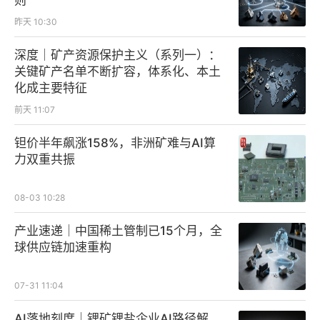
则
昨天 10:30
深度｜矿产资源保护主义（系列一）：
关键矿产名单不断扩容，体系化、本土
化成主要特征
前天 11:07
钽价半年飙涨158%，非洲矿难与AI算
力双重共振
08-03 10:28
产业速递｜中国稀土管制已15个月，全
球供应链加速重构
07-31 11:04
AI落地刻度｜锂矿锂盐企业AI路径解