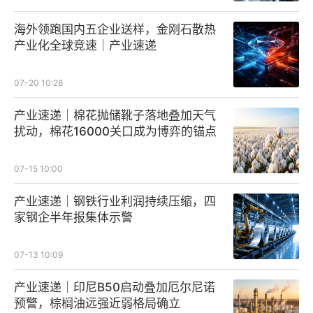
海外领跑国内五企业送样，金刚石散热
产业化全球竞速｜产业速递
07-20 10:28
产业速递｜棉花抛储靴子落地叠加天气
扰动，棉花16000关口成为博弈的锚点
07-15 10:00
产业速递｜钢铁行业利润持续压缩，四
家钢企半年报集体示警
07-13 10:09
产业速递｜印尼B50启动叠加厄尔尼诺
预警，棕榈油远强近弱格局确立