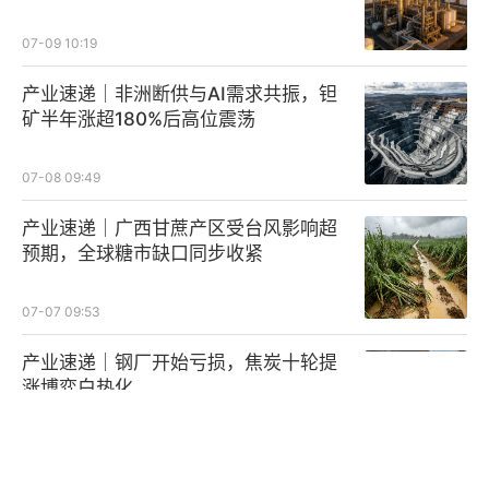
07-09 10:19
产业速递｜非洲断供与AI需求共振，钽
矿半年涨超180%后高位震荡
07-08 09:49
产业速递｜广西甘蔗产区受台风影响超
预期，全球糖市缺口同步收紧
07-07 09:53
产业速递｜钢厂开始亏损，焦炭十轮提
涨博弈白热化
07-07 02:20