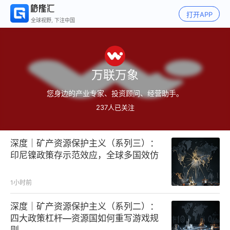
打开APP
全球视野, 下注中国
万联万象
您身边的产业专家、投资顾问、经营助手。
237
人已关注
深度｜矿产资源保护主义（系列三）：
印尼镍政策存示范效应，全球多国效仿
1小时前
深度｜矿产资源保护主义（系列二）：
四大政策杠杆—资源国如何重写游戏规