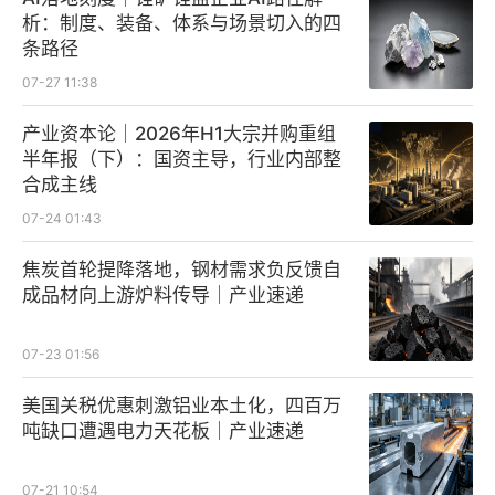
析：制度、装备、体系与场景切入的四
条路径
07-27 11:38
产业资本论｜2026年H1大宗并购重组
半年报（下）：国资主导，行业内部整
合成主线
07-24 01:43
焦炭首轮提降落地，钢材需求负反馈自
成品材向上游炉料传导｜产业速递
07-23 01:56
美国关税优惠刺激铝业本土化，四百万
吨缺口遭遇电力天花板｜产业速递
07-21 10:54