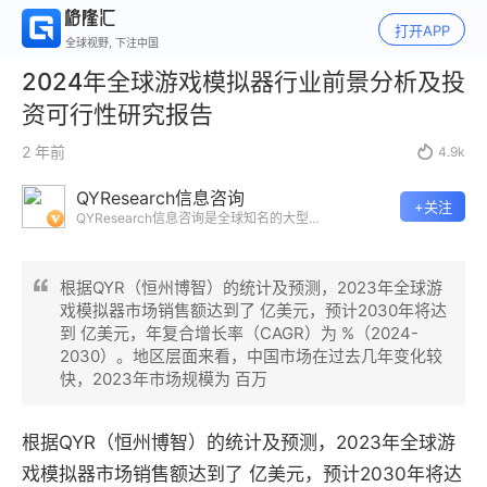
打开APP
全球视野, 下注中国
2024年全球游戏模拟器行业前景分析及投
资可行性研究报告
2 年前

4.9k
QYResearch信息咨询
+关注
QYResearch信息咨询是全球知名的大型
咨询机构，长期专注于各行业细分市场的
调研。挖掘出各个行业的国家级“专精特
新”企业，以全球视角，深度洞察行业竞争
根据QYR（恒州博智）的统计及预测，2023年全球游
态势、发展现状及未来趋势。
戏模拟器市场销售额达到了 亿美元，预计2030年将达
到 亿美元，年复合增长率（CAGR）为 %（2024-
2030）。地区层面来看，中国市场在过去几年变化较
快，2023年市场规模为 百万
根据QYR（恒州博智）的统计及预测，2023年全球游
戏模拟器市场销售额达到了 亿美元，预计2030年将达