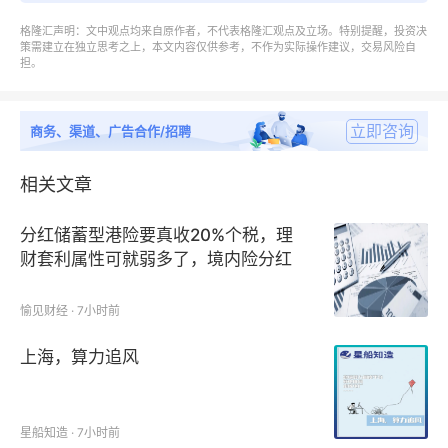
量、需求量、销售收入等数据，2019-2030年）
格隆汇声明：文中观点均来自原作者，不代表格隆汇观点及立场。特别提醒，投资决
策需建立在独立思考之上，本文内容仅供参考，不作为实际操作建议，交易风险自
第三章：全球范围内游戏模拟器主要厂商竞争分析，主
担。
要包括游戏模拟器产能、产量、销量、收入、市场份
额、价格、产地及行业集中度分析
立即咨询
商务、渠道、广告合作/招聘
第四章：全球游戏模拟器主要地区分析，包括销量、销
相关文章
售收入等
分红储蓄型港险要真收20%个税，理
第五章：全球游戏模拟器主要厂商基本情况介绍，包括
财套利属性可就弱多了，境内险分红
不征个税
公司简介、游戏模拟器产品型号、销量、收入、价格及
愉见财经 · 7小时前
最新动态等
上海，算力追风
第六章：全球不同产品类型游戏模拟器销量、收入、价
格及份额等
星船知造 · 7小时前