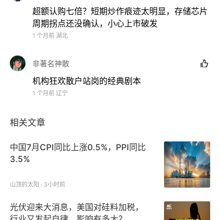
超额认购七倍？短期炒作痕迹太明显，存储芯片
周期拐点还没确认，小心上市破发
1 个月前
湖北
非著名神散

机构狂欢散户站岗的经典剧本
1 个月前
辽宁
相关文章
中国7月CPI同比上涨0.5%，PPI同比
3.5%
山顶的太阳 · 3小时前
光伏迎来大消息，美国对硅料加税，
行业又发起自律，影响有多大？