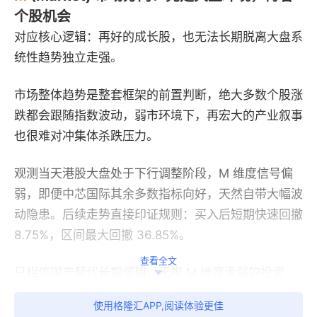
个股机会
对应核心逻辑：再好的成长股，也无法长期脱离大盘系
统性趋势独立走强。
市场整体趋势是整套框架的前置判断，绝大多数个股涨
跌都会跟随指数波动，弱市环境下，再宏大的产业叙事
也很难对冲集体杀跌压力。
观测当天港股大盘处于下行调整阶段，M 维度信号偏
弱，即便中芯国际其余多数指标向好，天然自带大幅波
动隐患。后续走势直接印证规则：买入后短期快速回撤
8.75%，区间最大回撤 36.85%。
查看全文
只相信国产替代长期逻辑、无视 M 维度走弱的投资
者，极易在系统性回调中深度套牢；投资第一步先判断
使用格隆汇APP,阅读体验更佳
市场方向，是降低账户回撤的第一道防线。