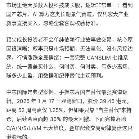
市场里绝大多数人投科技成长股，逻辑非常单一：看到
国产芯片、AI 算力这类长期景气赛道，仅凭宏大产业
叙事直接买入，忽略全套客观校验标准。
顶尖成长投资者不会单纯依赖行业故事做交易，核心原
因很清晰：叙事只是市场预期，无法量化、没有风控边
界，行情涨跌全靠情绪；一套完整 CANSLIM 七维系
统，统一覆盖买什么、何时买、何时卖、亏多少离场、
赚多少止盈，用数据和纪律替代主观预判。
中芯国际是典型案例：手握芯片国产替代最强赛道逻
辑，2025 年 1 月 17 日观测窗口，股价 39.45 港元，
距离 52 周高点仅 1.25%，但如果只靠 “自主替代”来持
仓，后续会直面超 36% 的最大回撤。下面完整落地
C/A/N/S/L/I/M 七大维度，叠加配套交易纪律复盘这只
港股标的。