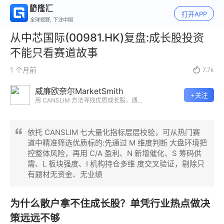
打开APP
全球视野, 下注中国
从中芯国际(00981.HK)复盘:成长股投资
不能只看赛道故事
1 个月前

7.7k
威廉欧奈尔MarketSmith
+关注
用 CANSLIM 方法寻找优质成长股，通过
真实市场案例拆解基本面、技术形态、市
场趋势与风险管理，帮助投资者建立系统
化投资框架。
依托 CANSLIM 七大量化指标层层校验，可从热门赛
道中精准筛选优质标的:先通过 M 维度判断 大盘环境把
控整体风险，再用 C/A 盈利、N 新增催化、S 筹码供
需、L 板块强度、I 机构持仓多维 度交叉验证，剔除只
有题材无资金、无业绩
为什么散户拿不住成长股？单凭行业热点做决
策远远不够