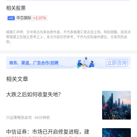
相关股票
行业板块定位：景气赛道只是选股池，不能当作买入理
中芯国际
+
2.37%
HK
由
格隆汇声明：文中观点均来自原作者，不代表格隆汇观点及立场。特别提醒，投资决
策需建立在独立思考之上，本文内容仅供参考，不作为实际操作建议，交易风险自
国产半导体属于长期高景气板块，行业整体向上会孕育
担。
一批强势标的，但赛道热度≠买入信号。
立即咨询
商务、渠道、广告合作/招聘
很多投资者存在致命误区：赛道空间广阔 = 个股必然
上涨，直接把国产替代叙事当成持仓核心依据。但行业
相关文章
景气只是背景条件，必须搭配 C/A 盈利、N 催化、S
量能、L 相对强度、I 机构持仓多重信号交叉验证。中
大跌之后如何收复失地？
芯身处优质赛道，板块内排名却十分靠后，足以说明：
行业红利仅能缩小选股范围，无法单独支撑买入决策。
兴证策略张启尧 · 56分钟前
C
(Current) +
A
(Annual) 盈利维度：产业叙
中信证券：市场已开启修复进程，建
事落地的唯一硬凭证