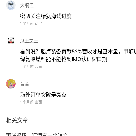
大纲但
当前全球航运与海洋工程全面进入脱碳周期，IMO强制减
密切关注绿氨海试进度
行业确定性赛道。
1 个月前
辽宁
招商局集团创立于1872年，拥有港口、航运、物流、船
瓜王之王
看到没？船海装备贡献52%营收才是基本盘，甲醇
作为招商局旗下唯一海洋装备与绿色能源上市平台，华商
绿氨船燃料能不能抢到IMO认证窗口期
+服务+场景”的闭环生态，这一稀缺资源壁垒是绝大多数
1 个月前
云南
公司业务总体分为两大板块：船海装备作为成熟的基本盘
菁菁
则作为产品与业务的枢纽，承担全球化运营服务平台职能
海外订单突破是亮点
三、主营业务与产品服务
1 个月前
山西
（一）绿色能源：聚焦醇、氢、氨
相关文章
绿色能源业务围绕研、产、储、运、加、用全产业链环节
董瑾退场，汇添富基金谋变