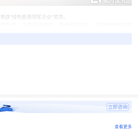
K)荣获“绿色能源领军企业”奖项。
开发利用、生态环境保护、技术研发应用、产品智能制造等
心竞争优势，并与投资者进行了密切交流。以下为格隆汇
年在香港联交所主板上市。
立即咨询
域。2023年，公司正式更名“华商能源”，响应招商局集
焦海洋能源应用主赛道，做实技术创新型能源企业定位。
查看更多