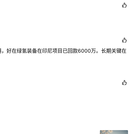

期出台的688号文关于绿电直联等政策信号，进一步确立了
新兴产业，其中绿色能源由华商能源深度参与。

，好在绿氢装备在印尼项目已回款6000万。长期关键在
运船队、海上风电及船舶制造的海量应用场景，形成“产品
动;传统业务托底业绩，新能源贡献增量弹性。海外业务
