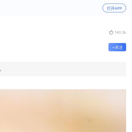
打开APP

140.2k
+关注
。