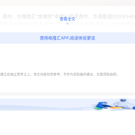
开幕。其中，在格隆汇“金格奖”卓越公司评选中，华商能源(0206.H
查看全文
质量等多方面进行综合评估，旨在甄选出新能源行业中在能源
据分析和专家评审团等方式得出最终结果。
使用格隆汇APP,阅读体验更佳
演，管理层面向投资者介绍了公司的发展战略、业务布局与核
需建立在独立思考之上，本文内容仅供参考，不作为实际操作建议，交易风险自担。
气装备与国际贸易，奠定了国际化服务根基。公司于2009
了海工钻井装备的技术创新和制造能力，并逐步转型绿色能源领
026年作为规划实施初始年，公司以装备能力为技术底座，聚