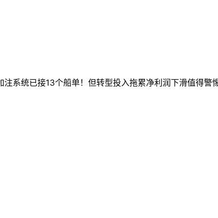
排方向明确，国内“十五五”规划大力发展绿色清洁能源，近
舶制造等全场景资源，集团“第三次创业”明确提出四大未来
加注系统已接13个船单！但转型投入拖累净利润下滑值得警惕
能源依托招商局百年央企资源，全面共享集团全球港口、航
民营同行所不具备的。
，贡献稳定现金流；绿色能源作为未来核心增长曲线，双轮驱
。
展开。