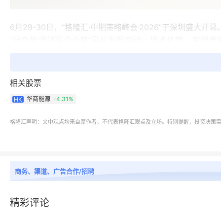
6月29-30日，“格隆汇·中期策略峰会·2026”于深圳盛大
“绿色能源领军企业奖”是从创新突破、技术优势、发展
方面获得良好发展成效的卓越企业。本次评选通过定量数
6月29日，笔者有幸聆听了华商能源的上市公司现场路
相关股票
整理的路演主要内容：
华商能源
-4.31%
HK
一、公司概况与发展历程
格隆汇声明：文中观点均来自原作者，不代表格隆汇观点及立场。特别提醒，投资决策
华商能源深耕能源装备领域三十余年，早期专注于海外油
商务、渠道、广告合作/招聘
2018年，招商局集团全面收购公司，收购后，公司保留
团“第三次创业”，2025年制定“十五五”发展规划。2
精彩评论
二、行业背景与战略定位