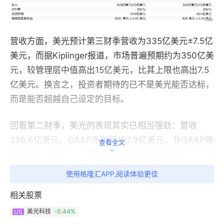
营收方面，美光预计第三财季营收为335亿美元±7.5亿
美元，而据Kiplinger报道，市场普遍预期约为350亿美
元，较管理层中值高出15亿美元，比其上限也高出7.5
亿美元。换言之，投资者期待的已不是美光能否达标，
而是能否超越自己设定的目标。
回看第二财季，美光的表现其实已相当强劲：营收
238.6亿美元，GAAP净利润137.9亿美元，非GAAP每
查看全文
股收益12.20美元，调整后自由现金流达69亿美元，季
末持有现金及可交易投资合计167亿美元。
使用格隆汇APP,阅读体验更佳
相关股票
美光科技
-0.44%
US