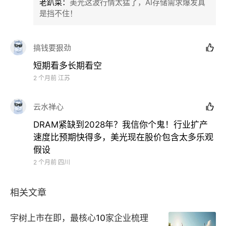
老趴菜
：
美光这波行情太猛了，AI存储需求爆发真
期性芯片制造商，而是将其视为AI基建扩张中的直接
是挡不住！
赢家。
搞钱要狠劲

6月22日，美光科技宣布与Anthropic达成战略协议，
短期看多长期看空
该协议涵盖内存和存储人工智能架构设计、供需合作、
2 个月前
江苏
美光对Claude AI技术的企业级应用，以及对
Anthropic H轮融资的战略投资。该协议进一步巩固了
云水禅心

市场对美光在AI存储赛道中关键地位的认知。
DRAM紧缺到2028年？我信你个鬼！行业扩产
速度比预期快得多，美光现在股价包含太多乐观
与此同时，华尔街投行密集上调美光目标价。
高盛在本
假设
月早些时候就已率先看好美光。分析师预计公司将交出
2 个月前
四川
亮眼的第三财季成绩单，并基于供应趋紧和内存需求激
增的双重支撑，将12个月目标价从400美元大幅上调至
相关文章
900美元。而目前美光股价已远超这一预期，进一步印
证了市场对AI存储芯片赛道的高度押注。
宇树上市在即，最核心10家企业梳理