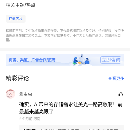
相关主题/热点
存储芯片
首席执行官桑杰·梅赫罗特拉彼时将成绩归因于行业供
格隆汇声明：文中观点均来自原作者，不代表格隆汇观点及立场。特别提醒，投资决
应紧张，并直言“存储器已成为一项战略资产”。
策需建立在独立思考之上，本文内容仅供参考，不作为实际操作建议，交易风险自
担。
“
得益于强劲的市场需求、紧张的行业供应以及我们高效
的执行力，美光在营收、毛利率、每股收益和自由现金流
立即咨询
商务、渠道、广告合作/招聘
方面均创下新纪录。
”他说。
精彩评论
查看更多
乖虫虫

多家投行上调目标价
确实，AI带来的存储需求让美光一路高歌啊！前
景越来越亮眼了
2 个月前
河南
在存储需求因AI热潮而持续攀升的背景下，市场交易员
对美光的定位已发生转变——
不再将它归类为传统的周