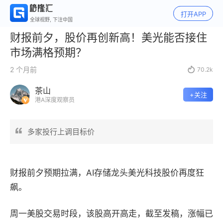
打开APP
全球视野, 下注中国
财报前夕，股价再创新高！美光能否接住
市场满格预期？
2 个月前

70.2k
茶山
+关注
港A深度观察员
多家投行上调目标价
财报前夕预期拉满，AI存储龙头美光科技股价
再度狂
飙。
周一美股交易时段，该股高开高走，截至发稿，涨幅已