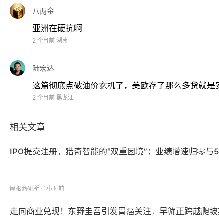
八两金
亚洲在硬抗啊
2 个月前
湖南
陆宏达
这篇彻底点破油价玄机了，美欧存了那么多货就是安
2 个月前
黑龙江
相关文章
IPO提交注册，猎奇智能的“双重困境”：业绩增速归零与
摩根商研所 · 1小时前
走向商业兑现！东野圭吾引发胃癌关注，早筛正跨越爬坡