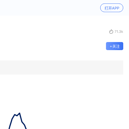
打开APP

71.3k
+关注