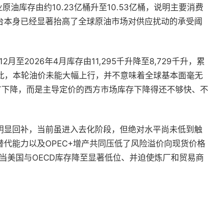
原油库存由约10.23亿桶升至10.53亿桶，说明主要消费
台本身已经显著抬高了全球原油市场对供应扰动的承受阈
026年4月库存由11,295千升降至8,729千升，累
此，本轮油价未能大幅上行，并不意味着全球基本面毫无
有下降，而是主导定价的西方市场库存下降得还不够快、不
明显回补，当前虽进入去化阶段，但绝对水平尚未低到触
代能力以及OPEC+增产共同压低了风险溢价向现货价格
当美国与OECD库存降至显著低位、并迫使炼厂和贸易商