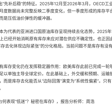
补后稳”的特征。2025年12月至2026年3月，OECD工业
月度数据尚未完整反映二季度变化，但一季度形成的库存平
而是压低油价弹性的缓冲器。
表的亚洲进口国原油库存呈现持续去化态势，2025年12月至2
际上已经开始消耗原有库存来应对潜在供应不确定性。也正因
库存去化体现边际紧张”的分化格局。当前问题不是库存有没
有库存变化仍在发挥稳定器作用：欧美库存此前已完成一轮
足以单独主导全球定价。在此基础上，外交缓和预期、运输替
而是库存去化能否从“边际回落”演变为“系统性偏紧”。只有
。
为何表现“低迷”？秘密在库存
》，报告分析师：周浩