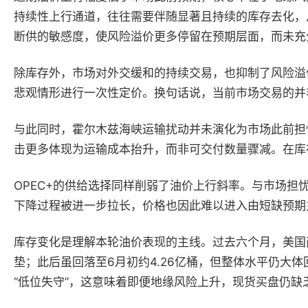
持续性上行通道，往往需要伴随显著且持续的库存去化，
断供的敏感度，使风险溢价更多停留在预期层面，而未充
除库存外，市场对外交缓和的持续交易，也抑制了风险溢
悲观情形进行一次性定价。换句话说，当前市场交易的并非
与此同时，霍尔木兹海峡运输扰动并未演化为市场此前担
击更多体现为运输成本抬升，而非可交付数量骤减。在库
OPEC+的供给选择同样削弱了油价上行斜率。与市场担
下降过程被进一步拉长，价格也因此难以进入由短缺预期
库存变化是理解本轮油价表现的主线。过去六个月，美国商
垫；此后虽回落至6月初约4.26亿桶，但整体水平仍大
“低位失守”，这意味着即便地缘风险上升，现货买盘仍