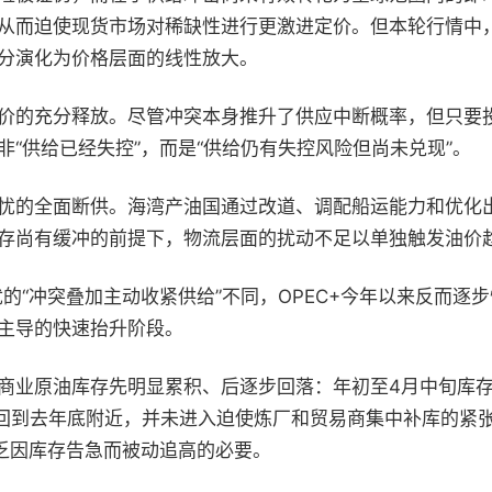
从而迫使现货市场对稀缺性进行更激进定价。但本轮行情中
分演化为价格层面的线性放大。
价的充分释放。尽管冲突本身推升了供应中断概率，但只要
“供给已经失控”，而是“供给仍有失控风险但尚未兑现”。
忧的全面断供。海湾产油国通过改道、调配船运能力和优化
存尚有缓冲的前提下，物流层面的扰动不足以单独触发油价
忧的“冲突叠加主动收紧供给”不同，OPEC+今年以来反而
主导的快速抬升阶段。
业原油库存先明显累积、后逐步回落：年初至4月中旬库存自约
体回到去年底附近，并未进入迫使炼厂和贸易商集中补库的紧
缺乏因库存告急而被动追高的必要。