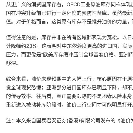
从更广义的消费国库存看，OECD工业原油库存同样体现出“先
国在冲突升级前已进行一定程度的预防性备库。虽然最新
值。对于价格而言，这类原有库存不是推升油价的力量，
值得注意的是，库存并非在所有区域都表现为宽松。以日本为代
计降幅约23%。这表明对中东依赖度更高的进口国，实
压力，而更像是“欧美库存缓冲压制全球基准价格、亚洲
够深。
综合来看，油价未现预期中的大幅上行，核心原因在于原
发全球现货恐慌；亚洲部分进口国库存已明显下降，却不
的传导效率。往后看，真正需要跟踪的不是地缘风险本身，
重新进入被动补库阶段时，油价上行空间才可能明显打开
注：本文来自
国泰君安证券
(
香港
)
有限公司发布的《
油价