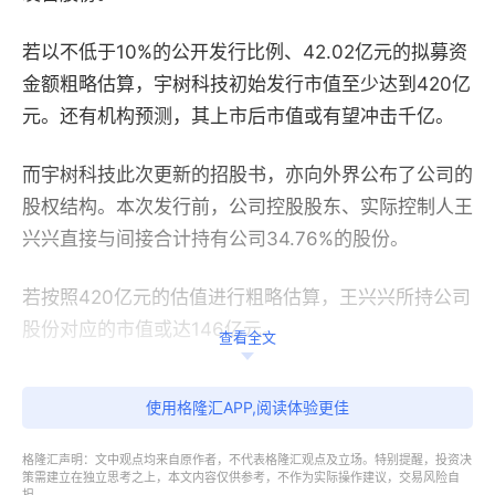
若以不低于10%的公开发行比例、42.02亿元的拟募资
金额粗略估算，宇树科技初始发行市值至少达到420亿
元。还有机构预测，其上市后市值或有望冲击千亿。
而宇树科技此次更新的招股书，亦向外界公布了公司的
股权结构。本次发行前，公司控股股东、实际控制人王
兴兴直接与间接合计持有公司34.76%的股份。
若按照420亿元的估值进行粗略估算，王兴兴所持公司
股份对应的市值或达146亿元。
查看全文
而通过特别表决权的安排，王兴兴合计控制的公司表决
使用格隆汇APP,阅读体验更佳
权比例为68.78%。本次发行后，王兴兴合计控制的表
决权比例将降至不超过65.31%，但仍将牢牢掌握着公
格隆汇声明：文中观点均来自原作者，不代表格隆汇观点及立场。特别提醒，投资决
策需建立在独立思考之上，本文内容仅供参考，不作为实际操作建议，交易风险自
司的决策权。