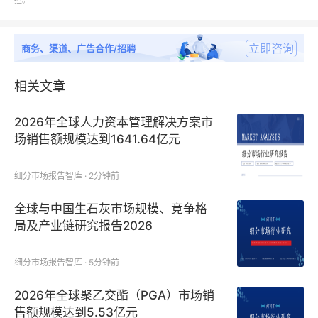
担。
值得一提的是，根据公司员工持股计划，王兴兴所持有
立即咨询
商务、渠道、广告合作/招聘
的上海宇翼上层合伙份额，未来将全部用于公司员工股
权激励（激励对象不包含王兴兴本人）。
相关文章
招股书显示，这部分股权激励计划自公司首次公开发行
2026年全球人力资本管理解决方案市
并上市满36个月后的两个自然年度内授予不低于
场销售额规模达到1641.64亿元
50%，剩余部分将在员工持股计划剩余有效期内完成
授予。
细分市场报告智库 · 2分钟前
全球与中国生石灰市场规模、竞争格
值得注意的是，随着宇树科技登陆资本市场的脚步愈发
局及产业链研究报告2026
临近，站在其身后的早期投资者也将共享这场“财富盛
宴”。
细分市场报告智库 · 5分钟前
招股书显示，截至招股书签署日，美团持有宇树科技
2026年全球聚乙交酯（PGA）市场销
9.65%的股份，按420亿元的估值测算，其所持股权价
售额规模达到5.53亿元