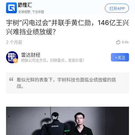
打开APP
全球视野, 下注中国
宇树“闪电过会”并联手黄仁勋，146亿王兴
兴难挡业绩放缓？
2 个月前

9.8k
雷达财经
+关注
把脉公司全方位，扫除雷点，发现价值！
看似光鲜的表象下，宇树科技也面临业绩放缓的挑
战。