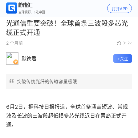
打开APP
全球视野, 下注中国
光通信重要突破！全球首条三波段多芯光
缆正式开通
2 个月前

31.2k
默德君
+关注
突破传统光纤的传输容量极限
6月2日，据科技日报报道，全球首条涵盖短波、常规
波及长波的三波段超低损多芯光缆
近日
在青岛正式开
通。