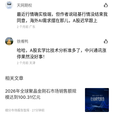
天网期权

最近行情确实极端，但作者说硅基行情没结束我
同意，海外AI需求摆在那儿，A股迟早跟上
2 个月前
广东
铁嘴鸭

哈哈，A股玄学比技术分析准多了，中兴通讯涨
停果然没好事！
2 个月前
天津
相关文章
2026年全球聚晶金刚石市场销售额规
模达到100.31亿元
细分市场报告智库 · 27分钟前