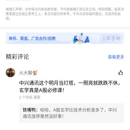
02、
海外硅基还在继续
格隆汇声明：文中观点均来自原作者，不代表格隆汇观点及立场。特别提醒，投资决
策需建立在独立思考之上，本文内容仅供参考，不作为实际操作建议，交易风险自
担。
这两天的行情，看海外走势，AI星辰大海正在展开，看
A股，是AI泡沫即将破灭。
立即咨询
商务、渠道、广告合作/招聘
但这一块，就基本面，还是海外更有参考性。
精彩评论
查看更多
DELL的业绩其实
明确无误地告诉
了市场，AI基建繁荣
火大猴🐒
继续，基本面没有问题。

中兴通讯这个明月当灯塔，一照亮就跌跌不休，
如果大家再去看一下估值，比如当红辣子鸡存储。是
玄学真是A股必修课！
的，它们涨了很多很多，这个涨幅曲线令人害怕，但是
2 个月前
湖南
看估值更加害怕，因为它们的估值以明年PE算，竟然
铁嘴鸭
：
哈哈，A股玄学比技术分析准多了，中兴
不到10倍。
通讯涨停果然没好事！