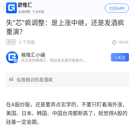
打开APP
全球视野, 下注中国
失“芯”疯调整：是上涨中继，还是发酒疯
重演？
2 个月前
原创

156.5k
格隆汇小编
+关注
欢迎来到格隆汇，网站发文操作或者内容
合作或者等等其他任何相关问题咨询，欢
迎留言。祝大家在格隆汇平台发现价值，
分享价值，实现价值~
似曾相识的发酒疯
在A股炒股，还是要弄点玄学的，不要只盯着海外涨，
美国、日本、韩国、中国台湾都新高了，就觉得A股的
硅基一定会跟。