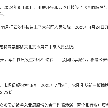
。
2024
年
9
月
30
日，亚康环宇和云汐科技签了《合同解除与
任。
年
11
月把云汐科技告上了大兴区人民法院。
2025
年
4
月
24
日
定将两案都移交北京市第四中级人民法院。
二天，案件性质发生根本性逆转——驳回民事起诉，移送公安
，市场份额约为
1.8%
。
2025
年
7
月
9
日，它刚刚从新三板摘
12.79
倍。
众股份却被卷入亚康股份的合同诈骗漩涡，两个银行账户资