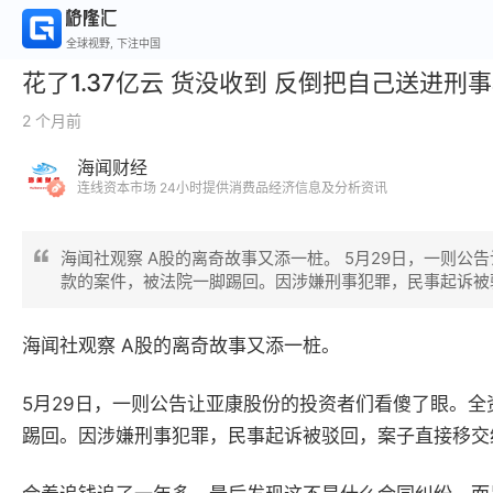
全球视野, 下注中国
花了1.37亿云 货没收到 反倒把自己送进刑
2 个月前
海闻财经
连线资本市场 24小时提供消费品经济信息及分析资讯
海闻社观察 A股的离奇故事又添一桩。 5月29日，一则
款的案件，被法院一脚踢回。因涉嫌刑事犯罪，民事起诉被
海闻社观察
A
股的离奇故事又添一桩。
5
月
29
日，一则公告让亚康股份的投资者们
看傻了眼
。全
踢回
。因涉嫌刑事犯罪，民事起诉被驳回，案子直接移交