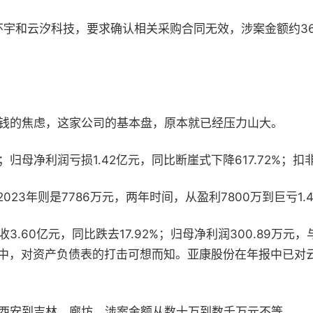
环宇和云汐科技，要求确认相关采购合同无效，涉案金额约
3
钱的焦虑，这家公司的基本盘，原本就已经压力山大。
；归母净利润亏损
1.42
亿元，同比断崖式下降
617.72%
；扣
2023
年则是
7786
万元
，
两年时间，从盈利
7800
万到巨亏
1.
收
3.60
亿元，同比跌去
17.92%
；归母净利润
300.89
万元，
中，对资产负债表的打击可想而知。亚康股份在年报中已对
西安到吉林、廊坊，涉案金额从数十万到数千万元不等。