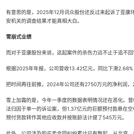
有意思的是，
2025
年
12
月讯众股份还反过来起诉了亚康
安机关的调查结果才能真相大白。
雪崩式业绩
而对于亚康股份来说，这起案件的杀伤力远不止于追不回
根据
2025
年年报
，公司
营收
13.42
亿元，同比下滑
2.68%
把时间再往前推，
2024
年公司还有
2750
万元的净利润，
雪上加霜的是，今年一季度的数据表明情况还在恶化。营
法归因于单一的诉讼案，但
1.37
亿元的巨额预付款悬在空
预付货款转作其他应收款并按账龄法计提了
545
万元。
此外，公司涉及的买卖合同纠纷累计已有数起，从北京、