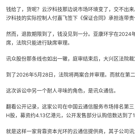
钱给了，货呢？云汐科技那边说市场环境变了，交不出来
汐科技的实际控制人付嘉飞签下《保证合同》承担连带责
然而，退款期限到了，钱没见到一分。亚康环宇在
2024
席，法院只能进行缺席审理。
讯众股份那条线也如出一辙，庭审结束后，大兴区法院裁
到了
2026
年
5
月
28
日，法院将两案合并审理。而就在第
这次诉讼中另一个耐人寻味的角色，是讯众通信。
翻看公开记录，这家公司在中国云通信服务市场排名第三
H
股，募资约
4.13
亿港元，公开发售部分认购倍数达到了
就是这样一家背靠资本光环的云通信提供商，其子公司讯