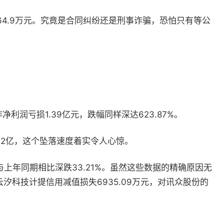
64.9
万元。究竟是合同纠纷还是刑事诈骗，恐怕只有等公
非净利润亏损
1.39
亿元，跌幅同样深达
623.87%
。
42
亿，这个坠落速度着实令人心惊。
与上年同期相比深跌
33.21%
。虽然这些数据的精确原因无
云汐科技计提信用减值损失
6935.09
万元，对讯众股份的