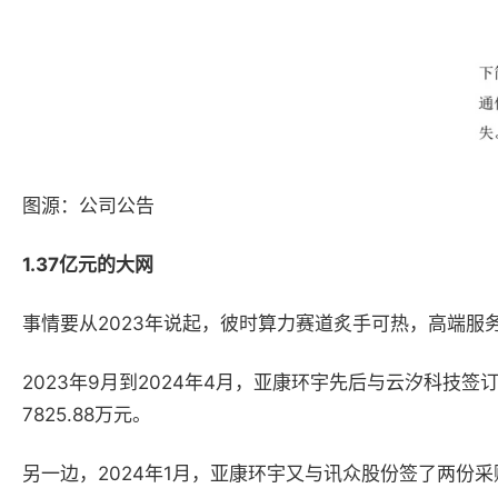
图源：公司公告
1.37
亿元的大网
事情要从
2023
年说起
，彼时算力赛道炙手可热，高端服
2023
年
9
月到
2024
年
4
月，亚康环宇先后与云汐科技签
7825.88
万元。
另一边，
2024
年
1
月，亚康环宇又与讯众股份签了两份采