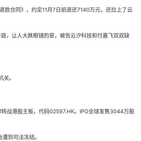
退款合同》，约定
11
月
7
日前退还
7140
万元，还拉上了云
开庭，让人大跌眼镜的是，被告云汐科技和付嘉飞双双缺
机关。
牌转战港股主板，代码
02597.HK
。
IPO
全球发售
3044
万股
金遭到司法冻结。