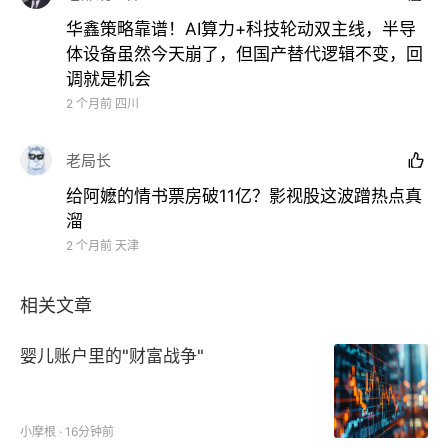
华鑫策略靠谱！AI算力+科技轮动双主线，半导
体设备虽然今天崩了，但国产替代逻辑不变，回
半导体板块调整，
拓荆科技跌超11%，诚邦股份、艾森
调就是机会
股份、甬矽电子、凯华材料、蓝箭电子等下跌。
2 个月前
四川
老局长

给阿嬷的情书票房破11亿？影视股这波蹭热点真
溜
2 个月前
天津
相关文章
婴儿账户里的"财富战争"
小摩根 · 16分钟前