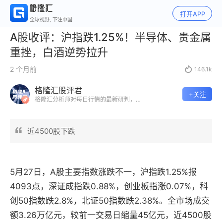
打开APP
全球视野, 下注中国
A股收评：沪指跌1.25%！半导体、贵金属
重挫，白酒逆势拉升
2 个月前

146.1k
格隆汇股评君
+关注
格隆汇分析师对每日行情的最新研判，市
场最具前瞻性的专业股评。
近4500股下跌
5月27日，A股主要指数涨跌不一，沪指跌1.25%报
4093点，深证成指跌0.88%，创业板指涨0.07%，科
创50指数跌2.8%，北证50指数跌2.38%。
全市场成交
额3.26万亿元，较前一交易日缩量45亿元，近4500股