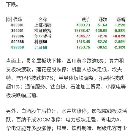
下跌。
盘面上，
贵金属板块下挫，四川黄金跌逾8%；
算力租
赁板块疲软，
莲花控股跌停；
机器人板块走低，
埃夫
特、鼎智科技跌超7%
；
半导体板块
调整
，
拓荆科技跌
超11%
；通信服务、
钛白粉、石油加工贸易、小家电
等
板块跌幅居前。
另外，白酒股午后拉升，水井坊涨停；
影视院线板块活
跃，
百纳千成20CM涨停；
电力板块走强，
粤电力A、
华电辽能
等多股涨停
；煤炭、饮料制造、超级电容等少