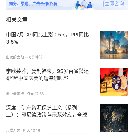
立即咨询
商务、渠道、广告合作/招聘
相关文章
中国7月CPI同比上涨0.5%，PPI同比
3.5%
山顶的太阳 · 40分钟前
学欧莱雅，复制韩束，95岁百雀羚还
想做"中国医美的瑞幸咖啡"？
创业最前线 · 昨天 17:56
深度｜矿产资源保护主义（系列
三）：印尼镍政策存示范效应，全球
多国效仿
万联万象 · 昨天 10:18