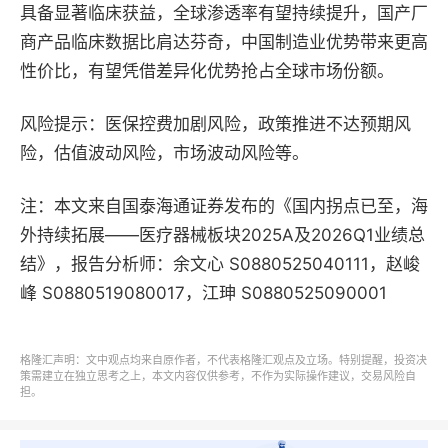
具备显著临床获益，全球渗透率有望持续提升，国产厂
商产品临床数据比肩达芬奇，中国制造业优势带来更高
性价比，有望凭借差异化优势抢占全球市场份额。
风险提示：
医保控费加剧风险，政策推进不达预期风
险，估值波动风险，市场波动风险等。
注：本文来自
国泰海通证券
发布的《
国内拐点已至，海
外持续拓展——医疗器械板块2025A及2026Q1业绩总
结
》，报告分析师：
余文心 S0880525040111，
赵峻
峰 S0880519080017，
江珅 S0880525090001
格隆汇声明：文中观点均来自原作者，不代表格隆汇观点及立场。特别提醒，投资决
策需建立在独立思考之上，本文内容仅供参考，不作为实际操作建议，交易风险自
担。