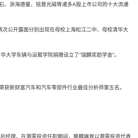
里石、浙海德曼、铭普光磁等诸多A股上市公司的十大流通
两次公开露面分别出现在母校上海松江二中、母校清华大
清华大学车辆与运载学院捐赠设立了“瑞麟奖助学金”。
5年荣获新财富汽车和汽车零部件行业最佳分析师第五名。
司担任总经理。在灏霁投资任职期间，蔡麟琳曾以灏霁投资代表