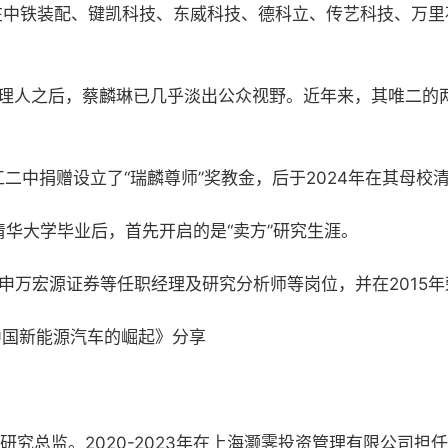
出现在中铁装配、键凯科技、东威科技、德科立、传艺科技、万
理人之后，蔡麟琳已几乎淡出公众视野。近年来，其唯二的
二中捐赠设立了“瑞麟尊师”奖教金，后于2024年在其母校
清华大学毕业后，首先开启的是“卖方”研究生涯。
行、申万宏源证券等任职经理及研究分析师等岗位，并在201
中国新能源汽车的崛起》分享
任职研究总监。2020-2023年在上海灏霁投资管理有限公