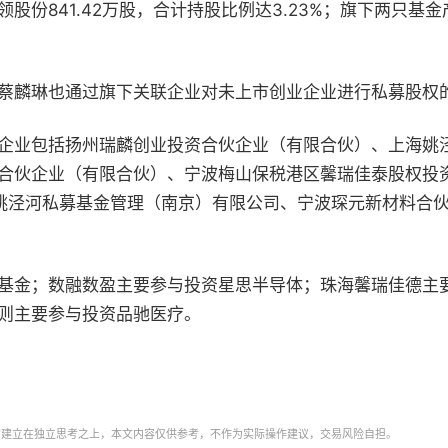
股份841.42万股，合计持股比例达3.23%；旗下两只
蔡麟琳也通过旗下关联企业对未上市创业企业进行私募股权
企业包括扬州瑞麟创业投资合伙企业（有限合伙）、上海姚
合伙企业（有限合伙）、宁波梅山保税港区馨瑞佳泰股权投
姚泾河私募基金管理（南京）有限公司、宁波琛元新材料合
基金；数融数盈主要参与投资星思半导体；珠海馨瑞佳德主
则主要参与投资品驰医疗。
需建立在独立思考之上，本文内容仅供参考，不作为实际操作建议，交易风险自担。