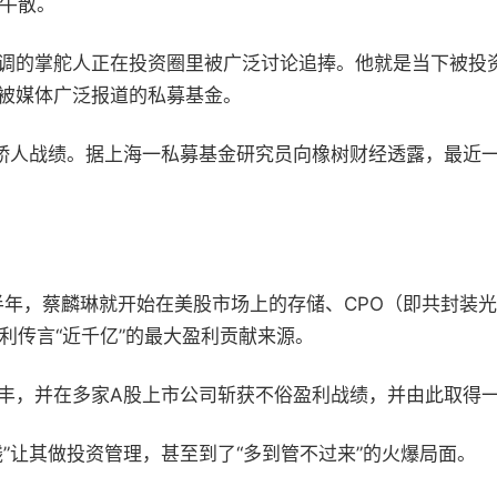
级牛散。
调的掌舵人正在投资圈里被广泛讨论追捧。他就是当下被投资
被媒体广泛报道的私募基金。
的骄人战绩。据上海一私募基金研究员向橡树财经透露，最近
下半年，蔡麟琳就开始在美股市场上的存储、CPO（即共封装
利传言“近千亿”的最大盈利贡献来源。
丰，并在多家A股上市公司斩获不俗盈利战绩，并由此取得
”让其做投资管理，甚至到了“多到管不过来”的火爆局面。