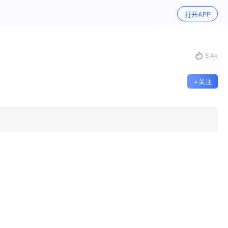
打开APP

5.4k
+关注