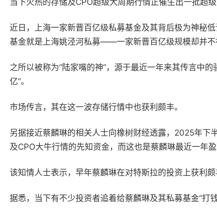
当下火热的存储及CPO超级大周期行情正催生出一批超
近日，上海一家新晋百亿级私募基金及其背后极为神秘低
基金就是上海姚泾河私募——一家新晋百亿级规模却并不
之所以被称为“陆家嘴的神”，源于最近一年来其传言中
亿”。
市场传言，其在这一波存储行情中也获利颇丰。
另据接近蔡麟琳的相关人士向橡树财经透露，2025年
及CPO大牛行情的先知资金，而这也是蔡麟琳最近一年盈
该知情人士表示，早年蔡麟琳在对特斯拉的投资上获利颇
据悉，当下有不少投资者追着给蔡麟琳及其私募基金“打钱