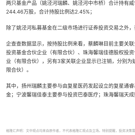
两只基金产品（姚泾河瑞麟、姚泾河中市桥）合计持有威领
244.46万股，合计持股比例达2.45%；
除了姚泾河私募基金在二级市场进行证券投资交易之外，
企查查数据显示，按持股比例来看，蔡麟琳目前主要关联
投资基金合伙企业（有限合伙）、珠海馨瑞佳德股权投资
业（有限合伙），另有3家关联企业显示已注销，分别为
限合伙）。
其中，扬州瑞麟主要参与由复星医药发起设立的复星通睿
金；宁波馨瑞佳泰主要参与投资巴泰医疗；珠海馨瑞天成
格隆汇声明：文中观点均来自原作者，不代表格隆汇观点及立场。特别提醒，投资决策