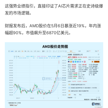
这
强势业绩指引
，直接印证了
AI
芯片需求正在史诗级爆
发的市场逻辑。
财报发布后，
AMD
股价在
5
月
6
日暴涨近
19%
，年内涨
幅超
90%
，市值飙升至
6870
亿美元。