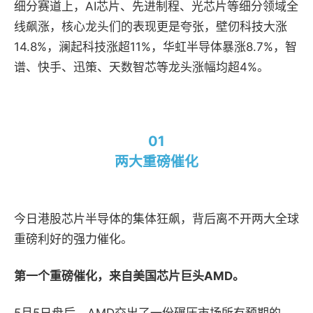
细分赛道上，
AI
芯片、先进制程、光芯片等细分领域全
线飙涨
，
核心龙头们的表现更是夸张，壁仞科技大涨
1
4
.
8
%
，澜起科技涨超
11
%
，华虹半导体暴涨
8.
7
%
，
智
谱、快手、迅策、
天数智芯等龙头涨幅均超
4%
。
01
两大
重磅催化
今日港股芯片半导体的集体狂飙，背后离不开两大全球
重磅利好的强力催化。
第一个重磅催化，来自美国芯片巨头
AMD
。