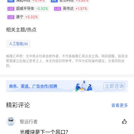
澜起科技
+
3.14%
壁仞科技
+
5.93%
HK
HK
黄仁勋直言不讳的表示：
超威半导体
-0.52%
英伟达
+
1.57%
US
US
康宁
+
5.32%
US
“
CPO
是
AI
产业扩建的必备核心技术。现代
AI
工作负载
需要数千颗英伟达
GPU
，对高性能光组件的需求已经
相关主题/热点
达到了前所未有的规模。”
人工智能/AI
受此重磅利好提振，康宁股价暴涨
12%
，创下近
24
年
格隆汇声明：文中观点均来自原作者，不代表格隆汇观点及立场。特别提醒，投资决
历史新高；而英伟达也涨超
5%
，市值重新站上
5
万亿美
策需建立在独立思考之上，本文内容仅供参考，不作为实际操作建议，交易风险自
担。
元大关。
这一合作的意义，远非简单的商业绑定。
立即咨询
商务、渠道、广告合作/招聘
它直接强化了
“
AI
算力
=
芯片
+
光模块
+
高速连接”的全产
精彩评论
查看更多
业链逻辑，让光芯片、高速互连、先进制程等细分赛道
迎来价值重估。
智远行者

光模块是下一个风口？