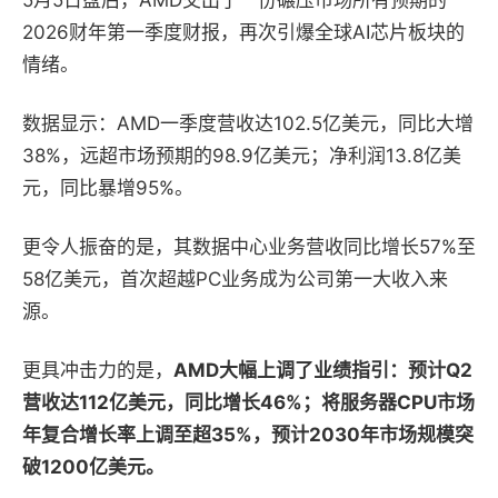
5
月
5
日盘后，
AMD
交出了一份碾压市场所有预期的
2026
财年第一季度财报，再次引爆全球
AI
芯片板块的
情绪。
数据显示：
AMD
一季度营收达
102.5
亿美元，同比大增
38%
，远超市场预期的
98.9
亿美元；净利润
13.8
亿美
元，同比暴增
95%
。
更令人振奋的是，其数据中心业务营收同比增长
57%
至
58
亿美元，首次超越
PC
业务成为公司第一大收入来
源。
更具冲击力的是，
AMD
大幅上调了业绩指引：预计
Q2
营收达
112
亿美元，同比增长
46%
；将服务器
CPU
市场
年复合增长率上调至超
35%
，预计
2030
年市场规模突
破
1200
亿美元。