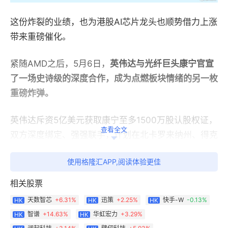
这份炸裂的业绩，也为港股
AI
芯片龙头也顺势借力上涨
带来重磅催化。
紧随
AMD
之后，
5
月
6
日，
英伟达与光纤巨头康宁官宣
了一场史诗级的深度合作，成为点燃板块情绪的另一枚
重磅炸弹。
英伟达斥资
5
亿美元获取康宁至多
1500
万股认股权证，
查看全文
双方深度绑定、强强联手，计划在北卡罗来纳州、得克
萨斯州新建
3
座工厂。
使用格隆汇APP,阅读体验更佳
康宁更是立下豪言：
将美国光连接产能提升
10
倍、光
相关股票
纤产量提升
50%
以上，全力以赴满足
AI
数据中心对高
天数智芯
+
6.31%
迅策
+
2.25%
快手-W
-0.13%
HK
HK
HK
速光纤、
CPO
（共封装光学）组件的爆发式需求。
智谱
+
14.63%
华虹宏力
+
3.29%
HK
HK