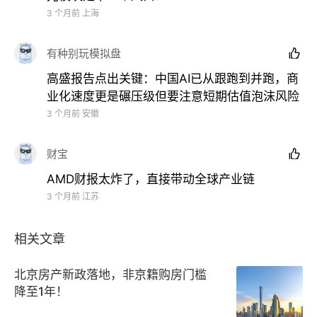
而港股作为国内光芯片、先进制程龙头的集中地，自然
3 个月前
上海
成为资金抢筹的核心阵地，推动整个板块集体大涨。
有种别玩模拟盘

高盛报告点出关键：中国AI已从跟跑到并跑，商
02
业化速度更是碾压级但要注意短期估值泡沫风险
3 个月前
安徽
高盛深度报告火了，验证中国AI进入超级周期
财宝

近日高盛最新发布对
“
中国
AI
五大关键辩论
”
的深度报
AMD财报太炸了，直接带动全球产业链
告，引发市场热点讨论。
3 个月前
江苏
虽然这是一个辩论式的讨论，但实际上却是从产业底层
相关文章
逻辑上，印证了中国
AI
产业已经摆脱“美股影子”，进入
技术并跑、商业爆发、独立走强的井喷期。
北京房产新政落地，非京籍购房门槛
降至1年！
这也是近几天港股
AI
板块能够持续吸引资金的催化剂。