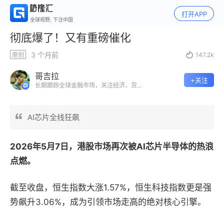
打开APP
全球视野, 下注中国
彻底爆了！又有重磅催化
3 个月前
原创

147.2k
哥吉拉
+关注
长期跟踪全球金融市场，关注经济、货币
政策
AI芯片全线狂飙
2026年5月7日，港股市场再次被AI芯片半导体的热浪
点燃。
截至收盘，恒生指数大涨
1.57%
，恒生科技指数更是强
势飙升
3.06%
，成为引领市场走高的绝对核心引擎。