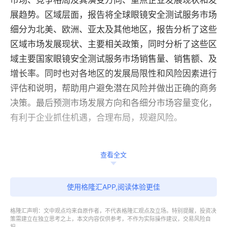
市场、竞争格局及其演变方向、重点企业发展现状和发
展趋势。区域层面，报告将全球眼镜安全测试服务市场
细分为北美、欧洲、亚太及其他地区，报告分析了这些
区域市场发展现状、主要相关政策，同时分析了这些区
域主要国家眼镜安全测试服务市场销售量、销售额、及
增长率。同时也对各地区的发展局限性和风险因素进行
评估和说明，帮助用户避免潜在风险并做出正确的商务
决策。最后预测市场发展方向和各细分市场容量变化，
有利于企业抓住机遇，合理布局，规避风险。
查看全文
该报告重点包含眼镜安全测试服务行业竞争格局分析、
全球重点区域分析、以及眼镜安全测试服务细分类型及
使用格隆汇APP,阅读体验更佳
应用市场分析。通过了解竞争对手，包括其市场份额、
格隆汇声明：文中观点均来自原作者，不代表格隆汇观点及立场。特别提醒，投资决
产品和服务特点、定价策略等，企业可以发现自身的竞
策需建立在独立思考之上，本文内容仅供参考，不作为实际操作建议，交易风险自