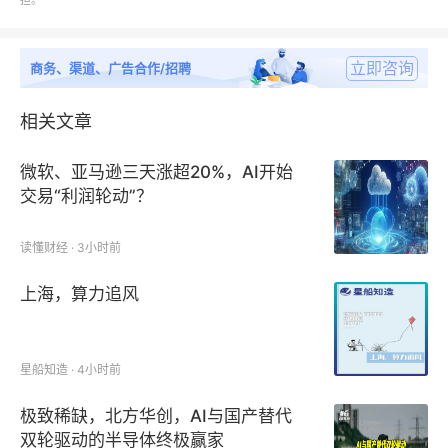
担。
争优势和劣势，进而调整自己的战略和定位，提高市场
竞争力。细分市场层面，包含对各类型市场规模、价格
变动趋势、影响产品价格波动的因素，和对下游应用领
立即咨询
商务、渠道、广告合作/招聘
域的市场规模、进出口分析、及不同应有领域对产品的
相关文章
关注点分析。此外，报告也列出了可能影响眼镜安全测
试服务行业发展的驱动因素及限制因素。
微软、亚马逊三天涨超20%，AI开始
交易“利润轮动”？
读懂财经 · 3小时前
眼镜安全测试服务行业重点企业：
上海，算力追风
3M
EYCO Laboratories
星船知造 · 4小时前
极致稀缺，北方华创，AI与国产替代
SGS
双轮驱动的半导体终极赢家