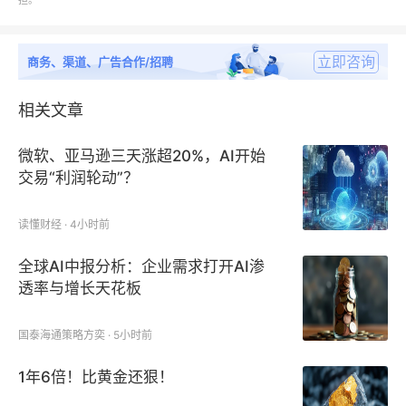
担。
规模、市场份额及增长率。
立即咨询
商务、渠道、广告合作/招聘
孕妇补充剂市场竞争状况分析：报告着重分析中国市场
上主要企业发展概况、产品规格特点、孕妇补充剂价
相关文章
格、销量、销售收入及市场占有率等。
微软、亚马逊三天涨超20%，AI开始
交易“利润轮动”？
孕妇补充剂调研报告各章节大致内容如下（共十五个章
读懂财经 · 4小时前
节）：
全球AI中报分析：企业需求打开AI渗
透率与增长天花板
第一章：孕妇补充剂市场概述、发展历程、各细分市场
介绍、中国各地区孕妇补充剂市场规模与增长率分析；
国泰海通策略方奕 · 5小时前
第二章：行业发展环境分析、国内外市场竞争现状、市
1年6倍！比黄金还狠！
场中存在的问题和对策、影响因素分析；