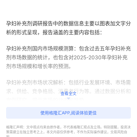
孕妇补充剂调研报告中的数据信息主要以图表加文字分
析的形式呈现，报告涵盖的主要内容包括：
孕妇补充剂国内市场规模测算：包含过去五年孕妇补充
剂市场数据的统计，也包含对2025-2030年孕妇补充
剂市场规模和增长率的预测。
孕妇补充剂市场状况解析：包括行业发展环境、市场需
求、供给、竞争格局、消费者行为等。通过数据分析和
查看全文
案例研究，揭示市场的动态和趋势。
使用格隆汇APP,阅读体验更佳
产业链与细分市场分析：包括上下游市场发展现状解析
和趋势预测；孕妇补充剂各类型产品的价格、销量、市
格隆汇声明：文中观点均来自原作者，不代表格隆汇观点及立场。特别提醒，投资决
策需建立在独立思考之上，本文内容仅供参考，不作为实际操作建议，交易风险自
场份额及增长趋势；孕妇补充剂在主要应用领域的消费