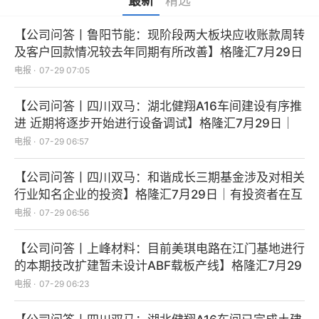
最新
精选
【公司问答丨鲁阳节能：现阶段两大板块应收账款周转
及客户回款情况较去年同期有所改善】格隆汇7月29日
｜有投资者在互动平台向鲁阳节能提问，请问2026上
电报
·
07-29 07:05
半年汽车衬垫、工业过滤业务营收情况如何；目前两大
板块应收账款周转、客户回款有无改善？是否有新增头
【公司问答丨四川双马：湖北健翔A16车间建设有序推
部客户导入？鲁阳节能回复称，2026年上半年，公司
进 近期将逐步开始进行设备调试】格隆汇7月29日｜
汽车衬垫、工业过滤业务整体经营情况平稳有序。现阶
有投资者在互动平台向四川双马提问，公司原先规划湖
电报
·
07-29 06:57
段两大板块应收账款周转及客户回款情况较去年同期有
北健翔A16车间二季度建成投产，当前已经7月，请问
所改善，具体经营数据请以公司后续披露的定期报告为
项目是否出现延期？车间计划何时启动试生产、什么时
【公司问答丨四川双马：和谐成长三期基金涉及对相关
准。在业务拓展方面，工业过滤业务持续深耕垃圾焚
候可以实现正式商业化投产？能否明确给出大致时间区
行业知名企业的投资】格隆汇7月29日｜有投资者在互
烧、煤制气等国内应用领域，同时积极把握海外市场机
间？四川双马回复称，湖北健翔A16车间建设有序推
动平台向四川双马提问，请问贵公司提供子公司西藏锦
电报
·
07-29 06:56
遇，稳步推进本土化生产布局，优化成本结构，提升盈
进，目前已完成土建工程，净化装修与设备安装工作正
兴企业管理有限公司参股的深圳和谐成长三期科技发展
利水平。公司也将持续拓展优质客户资源。
常开展，近期将逐步开始进行设备调试，该车间投产
股权投资基金合伙企业(有限合伙)投资了月之暗面
【公司问答丨上峰材料：目前美琪电路在江门基地进行
后，生产能力将得到大幅的提升。
kimi，请问是否属实？四川双马回复称，和谐成长三期
的本期技改扩建暂未设计ABF载板产线】格隆汇7月29
基金涉及对相关行业知名企业的投资，具体情况请通过
日｜有投资者在互动平台向上峰材料提问，请问美琪电
电报
·
07-29 06:23
公开信息查询，如涉及需要披露的信息，公司将及时履
路的技改和扩建是否会进行ABF载板的建设？另外，上
行信息披露义务。
峰芯材除了美琪电路的收购还会收购别的半导体材料公