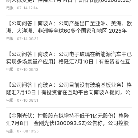
制人拟变更】格隆汇7月14日｜鲁阳节能(002088.SZ)
业前景时指出，在行业需求阶段性承压的背景下，供给
公告称，公司收到控股股东奇耐亚太的《告知函》，获
电报
·
07-14 12:14
格局的持续优化与企业出海是两条清晰的投资主线。例
悉其间接控股股东Ulysses正在筹划破产重组，该事项
如，兴业证券认为，关注水泥产线的节能降碳改造、行
可能导致公司实际控制人发生变更。若重组成功，现有
【公司问答丨南玻Ａ：公司产品出口至亚洲、美洲、欧
业高端化以及具有海外业务的龙头企业，是把握建材板
实际控制人将不再持有Ulysses股权，公司可能从有实
洲、大洋洲、非洲等全球60多个国家和地区 2025年
块复苏机会的关键。
际控制人状态变更为无实际控制人状态。奇耐亚太将继
海外营收占比为11.59%】格隆汇7月14日｜有投资者在
电报
·
07-14 09:31
续持有公司52.66%的股票，保持控股股东地位。目前
互动平台向南玻Ａ提问，海外营收这一块目前是怎样
Ulysses维持正常经营，该事项不会对公司日常生产经
的？南玻Ａ回复称，公司深耕海外市场多年，产品出口
【公司问答丨南玻Ａ：公司电子玻璃在新能源汽车中已
营产生实质性影响。
至亚洲、美洲、欧洲、大洋洲、非洲等全球60多个国
实现多场景量产应用】格隆汇7月10日｜有投资者在互
家和地区。2025年公司海外营业收入占比为11.59%，
动平台向南玻Ａ提问，公司电子玻璃应用在新能源汽车
电报
·
07-10 09:13
有关公司业务情况请查阅公司2025年年报。
上了吗？南玻Ａ回复称，公司电子玻璃在新能源汽车中
已实现多场景量产应用，例如车载中控屏、车载显示等
【公司问答丨南玻Ａ：公司目前没有玻璃基板业务】格
的防护盖板，产品具备耐刮擦、抗冲击、耐温性能等特
隆汇7月10日｜有投资者在互动平台向南玻Ａ提问，公
性。
司目前有做玻璃机板或者做玻璃机板的玻璃吗？南玻Ａ
电报
·
07-10 08:51
回复称，公司目前没有玻璃基板业务，公司密切关注该
领域技术的发展动态，持续进行相关技术储备和前瞻性
【金刚光伏：控股股东拟增持不低于1亿元股份】格隆
研究。
汇7月8日｜金刚光伏(300093.SZ)公告称，公司控股
股东欧昊集团拟自公告披露之日起6个月内，通过集中
电报
·
07-08 10:25