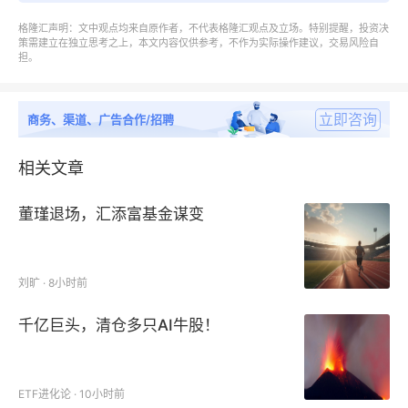
原厂已经涨过几轮价格，大部分产品成本都有提高。依
格隆汇声明：文中观点均来自原作者，不代表格隆汇观点及立场。特别提醒，投资决
托台积电合资晶圆厂，NXP正开发5纳米工艺制程产
策需建立在独立思考之上，本文内容仅供参考，不作为实际操作建议，交易风险自
担。
品。
立即咨询
商务、渠道、广告合作/招聘
相关文章
董瑾退场，汇添富基金谋变
ADI ：通用料价格倒挂
刘旷 · 8小时前
ADI 最近需求非常少，市场通用料现货充足，价格倒
挂，目前缺货依然是工控、医疗、车规类物料，交期基
千亿巨头，清仓多只AI牛股！
本在 26 周以上，如车规料 LTC6810HG-
1#3ZZPBF，
交期52周，价格很高。
ETF进化论 · 10小时前
LTC6078HM
S8#PBF、LTC24111MS#TRPBF、