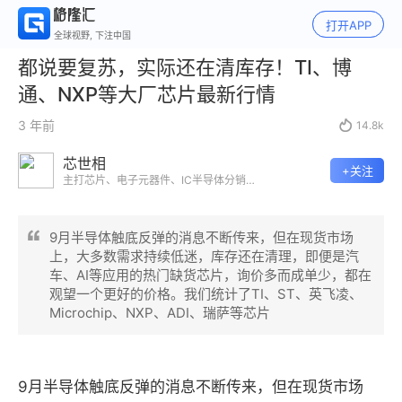
打开APP
全球视野, 下注中国
都说要复苏，实际还在清库存！TI、博
通、NXP等大厂芯片最新行情
3 年前

14.8k
芯世相
+关注
主打芯片、电子元器件、IC半导体分销等
市场最新资讯。缺芯片，销库存，保品
质，市场行情早知道，尽在芯世相。
9月半导体触底反弹的消息不断传来，但在现货市场
上，大多数需求持续低迷，库存还在清理，即便是汽
车、AI等应用的热门缺货芯片，询价多而成单少，都在
观望一个更好的价格。我们统计了TI、ST、英飞凌、
Microchip、NXP、ADI、瑞萨等芯片
9月半导体触底反弹的消息不断传来，但在现货市场