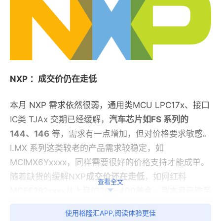
NXP ：成交价仍在走低
本月 NXP 需求依然很弱，通用类MCU LPC17x、接口
IC类 TJAx 交期已经缓解
，
汽车芯片如FS 系列的
144、146
等，需求有一点增加，但对价格要求敏感。
I.MX 系列这类较老的产品需求较稳定，如
MCIMX6Yxxxx，同样需要很好的价格支持才能成单。
随着缺货的缓解NXP
成交价还在走低
，如网红料
查看全文
MCF5282xxxx从上月的300-400美金，到本月已跌至
120-150美金。
使用格隆汇APP,阅读体验更佳