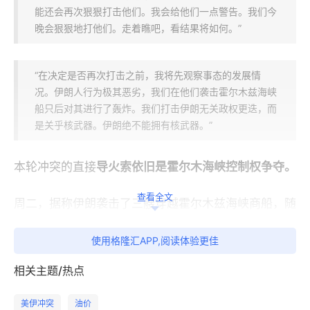
能还会再次狠狠打击他们。我会给他们一点警告。我们今
晚会狠狠地打他们。走着瞧吧，看结果将如何。”
“在决定是否再次打击之前，我将先观察事态的发展情
况。伊朗人行为极其恶劣，我们在他们袭击霍尔木兹海峡
船只后对其进行了轰炸。我们打击伊朗无关政权更迭，而
是关乎核武器。伊朗绝不能拥有核武器。”
本轮冲突的直接
导火索依旧是霍尔木海峡控制权争夺。
查看全文
周二，据称伊朗袭击了三艘穿越霍尔木兹海峡商船，随
后
美军对其发动“一系列强力打击”。
使用格隆汇APP,阅读体验更佳
美方认为，
伊朗的行为毫无正当理由，并且公然违反了
相关主题/热点
双方停火协议。
美伊冲突
油价