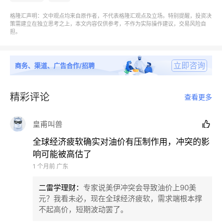
据称，此轮打击击中80多个目标，包括伊朗的防空系
格隆汇声明：文中观点均来自原作者，不代表格隆汇观点及立场。特别提醒，投资决
统、指挥控制网络、海岸雷达站点、反舰导弹能力，以
策需建立在独立思考之上，本文内容仅供参考，不作为实际操作建议，交易风险自
担。
及逾60艘革命卫队小型快艇。
同日，
美国财政部还撤销了对伊朗石油销售的豁免。
立即咨询
商务、渠道、广告合作/招聘
伊朗也不甘示弱。先是谴责美国的空袭，随即展开对等
精彩评论
查看更多
报复。
皇甫叫兽

8日，
伊朗外交部发表声明称，
伊方已对位于巴林和科
威特的美国军事设施发动报复性打击。
全球经济疲软确实对油价有压制作用，冲突的影
响可能被高估了
1 个月前
广东
伊朗革命卫队也表示，已“摧毁”美军在中东地区85处重
要设施，并谴责美国“背约”重启石油制裁。
二雷学理财
：
专家说美伊冲突会导致油价上90美
元？我看未必，现在全球经济疲软，需求端根本撑
伊朗重申任何情况下都不允许美方干涉霍尔木兹海峡管
不起高价，短期波动罢了。