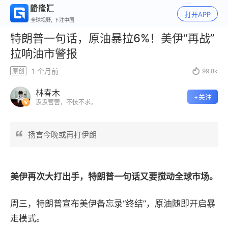
打开APP
全球视野, 下注中国
特朗普一句话，原油暴拉6%！美伊“再战”
拉响油市警报
1 个月前
原创

99.8k
林春木
+关注
汲汲营营，不忮不求。
扬言今晚或再打伊朗
美伊再次大打出手，特朗普一句话又要搅动全球市场。
周三，特朗普宣布美伊备忘录“终结”，原油随即开启暴
走模式。