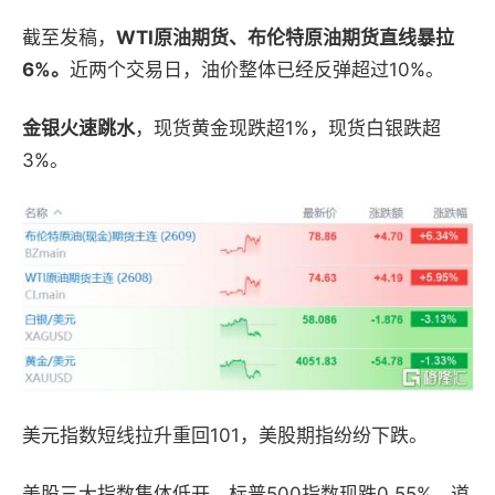
截至发稿，
WTI原油期货、布伦特原油期货直线暴拉
6%。
近两个交易日，油价整体已经反弹超过10%。
金银火速跳水
，现货黄金现跌超1%，现货白银跌超
3%。
美元指数
短线拉升重回101，美股期
指
纷纷下跌。
美股三大指数集体低开，标普500指数现跌0.55%，道