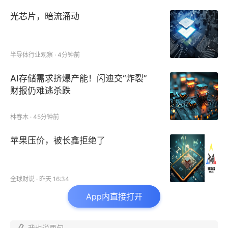
恐慌。
光芯片，暗流涌动
据Rystad的数据，霍尔木兹船舶过境数量从周一的约
20艘下降到周二的仅11艘，并在周三完全停止。
半导体行业观察 · 4分钟前
原油也从周一
的1500万桶锐减至周二的约600万桶，
AI存储需求挤爆产能！闪迪交“炸裂”
财报仍难逃杀跌
周三更是跌至接近于零。
林春木 · 45分钟前
苹果压价，被长鑫拒绝了
全球财说 · 昨天 16:34
App内直接打开
我也说两句