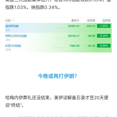
指跌1.03%，纳指跌0.34%。
今晚或再打伊朗？
哈梅内伊葬礼还没结束，美伊
谅解备忘录才签20天便
迎“终结”。