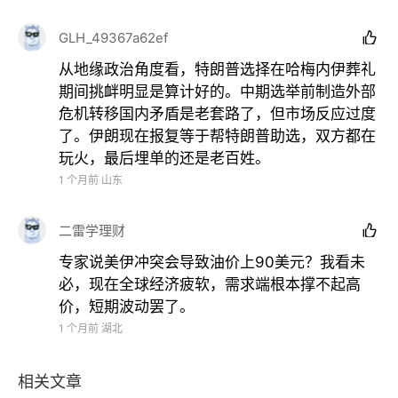
理
，由伊朗设定的通航线路是唯一安全航线。
GLH_49367a62ef

回顾来看，美伊在6月17日正式公布谅解备忘录。
从地缘政治角度看，特朗普选择在哈梅内伊葬礼
期间挑衅明显是算计好的。中期选举前制造外部
根据这份文件，双方承诺在60天内进行谈判并达成最
危机转移国内矛盾是老套路了，但市场反应过度
终协议。
了。伊朗现在报复等于帮特朗普助选，双方都在
玩火，最后埋单的还是老百姓。
而距离此次重新交火，不过才过去20天。
1 个月前
山东
值得一提的是，当下伊朗正为哈梅内伊举行隆重国葬的
二雷学理财

第4天。
专家说美伊冲突会导致油价上90美元？我看未
必，现在全球经济疲软，需求端根本撑不起高
价，短期波动罢了。
油价卷土重来？
1 个月前
湖北
相关文章
特朗普宣告了美伊停火协议的终结，石油市场重新迈入