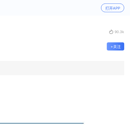
打开APP

90.3k
+关注