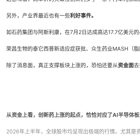
另外，产业界最近也有一些
利好事件
。
如
石药集团与阿斯利康
，
在
7月2日达成高达17.7亿美
荣昌生物的泰它西普新适应症获批、众生药业
MASH（
除了消息面，真正支撑板块上涨的，恐怕还要从
资金面
去
从资金上看，创新药上涨的起点，恰恰对应了
AI半导体
2026年上半年，
全球股市均呈现
出极端的
行情
。
尤其是