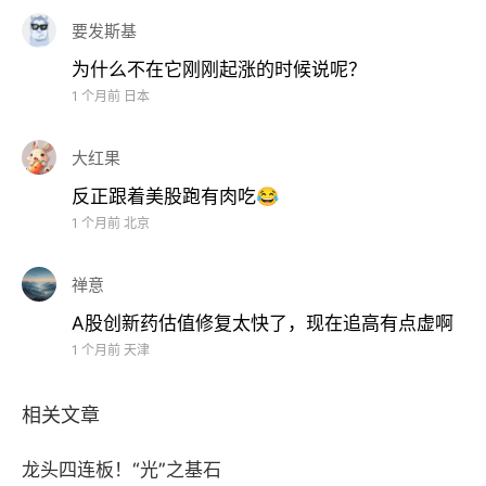
要发斯基
为什么不在它刚刚起涨的时候说呢？
1 个月前
日本
大红果
反正跟着美股跑有肉吃😂
1 个月前
北京
禅意
A股创新药估值修复太快了，现在追高有点虚啊
1 个月前
天津
相关文章
龙头四连板！“光”之基石