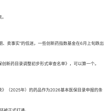
素。
预期、卖事实”的低迷，
一些
创新药
指数基金
在
6月上旬跌出
商保创新药目录调整初步形式审查名单》
，
可以
算一个。
》（2025年）的药品作为2026基本医保目录申报的条
闭环被正式打通。