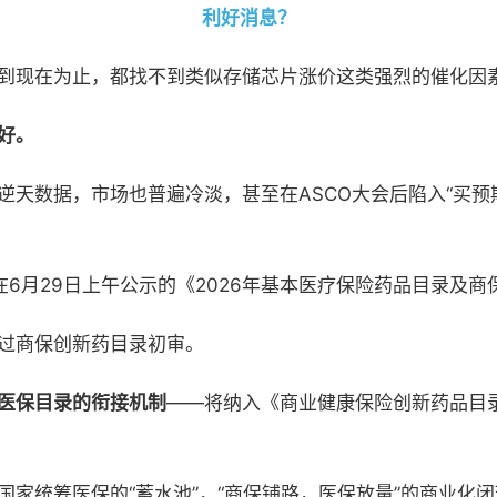
利好消息？
到现在为止，都找不到类似存储芯片涨价这类强烈的催化因
好
。
逆天数据，市场也普遍冷淡，甚至在
ASCO大会后陷入“买
在
6月29日上午公示的《2026年基本医疗保险药品目录及
通过商保创新药目录初审。
医保目录的衔接机制
——将纳入《商业健康保险创新药品目录
国家统筹医保的
“蓄水池”，“商保铺路，医保放量”的商业化