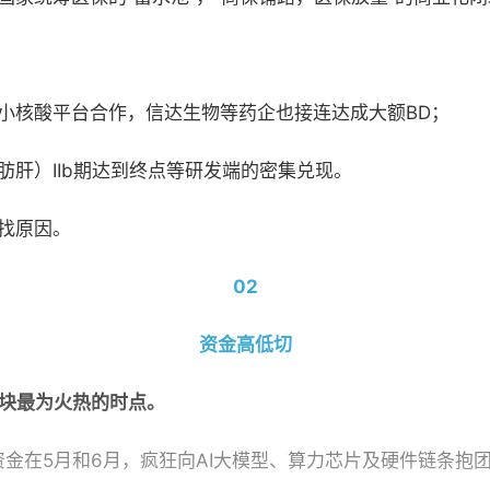
元的小核酸平台合作，信达生物等药企也接连达成大额BD
；
脂肪肝）IIb期达到终点等研发端的密集兑现
。
找原因。
02
资金高低切
板块最为火热的时点。
资金在
5月和6月
，
疯狂向
AI大模型、算力芯片及硬件链条抱