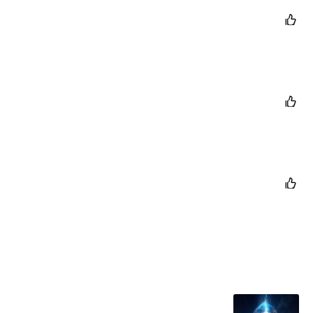


