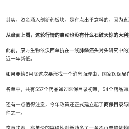
其实，资金涌入创新药板块，是有点出乎意料的，因为直
从盘面上看，这轮行情的启动
也
没有
什么
石破天惊的
大
利
此前，康方生物依沃西单抗在一线肺鳞癌头对头研究中的
近一年新低。
如果要给
6月底这次
暴涨找一个消息面理由
，国家医保局
名单中，
共有
557个药品通过医保目录初审，54个药品
还有一点值得注意，
今年政策
还
正式建立起了
商保目录与
件之一。
这意味着，高单价的突破性创新药多了一条不再单纯依赖