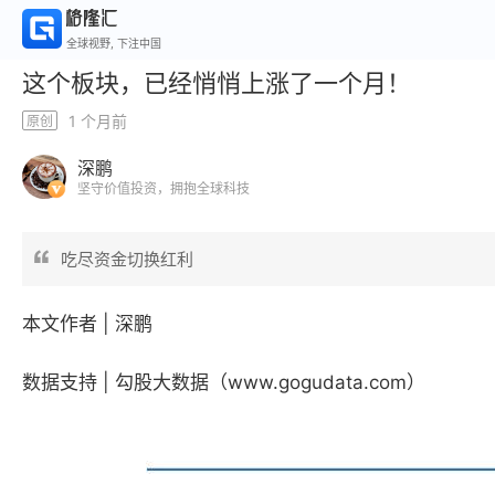
全球视野, 下注中国
这个板块，已经悄悄上涨了一个月！
1 个月前
原创
深鹏
坚守价值投资，拥抱全球科技
吃尽资金切换红利
本文作者 |
深鹏
数据
支持 | 勾股大数据（www.gogudata.com）