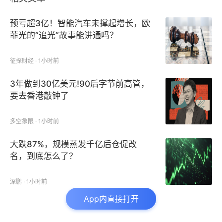
预亏超3亿！智能汽车未撑起增长，欧
菲光的“追光”故事能讲通吗？
征探财经 · 1小时前
3年做到30亿美元!90后字节前高管，
要去香港敲钟了
多空象限 · 1小时前
大跌87%，规模蒸发千亿后仓促改
名，到底怎么了？
深鹏 · 1小时前
App内直接打开