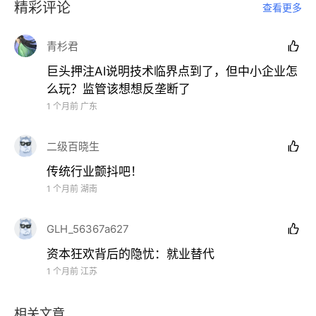
精彩评论
查看更多
青杉君

巨头押注AI说明技术临界点到了，但中小企业怎
么玩？监管该想想反垄断了
1 个月前
广东
二级百晓生

传统行业颤抖吧！
1 个月前
湖南
GLH_56367a627

资本狂欢背后的隐忧：就业替代
1 个月前
江苏
相关文章