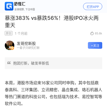
打开APP
全球视野, 下注中国
暴涨383% vs暴跌56%！港股IPO冰火两
重天
1 个月前
原创

65.6k
发哥挖新股
+关注
一辈子只研究打新
抱团打新，破发率新低
本周，港股市场迎来16家公司同时申购，其中包括鼎
泰高科、三环集团、立讯精密、晶合集成、珞石机器人
等热门赛道的科技公司，也包括瑞为技术、易控智驾等
软件公司。