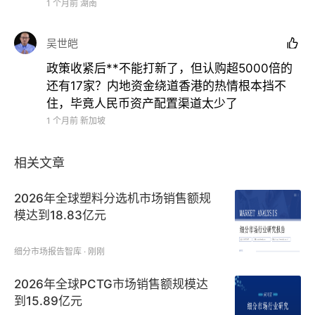
1 个月前
湖南
从个股表现来看，今年上半年有25家新股上市首日涨
幅超过了1倍，其中曦智科技以383.62%的涨幅夺得涨
吴世皑

幅榜冠军，白鸽在线、海清智元、深演智能、海致科技
政策收紧后**不能打新了，但认购超5000倍的
集团、商米科技、真健康医疗、科拓股份的涨幅也都超
还有17家？内地资金绕道香港的热情根本挡不
过了2倍。
住，毕竟人民币资产配置渠道太少了
1 个月前
新加坡
上市首日破发的12家公司中，18A公司华健未来以
56.89%的跌幅创下今年上市首日最大跌幅，此外铜师
相关文章
傅、优乐赛共享、龙丰集团上市首日收盘也跌了40%
以上。
2026年全球塑料分选机市场销售额规
模达到18.83亿元
细分市场报告智库 · 刚刚
2026年全球PCTG市场销售额规模达
到15.89亿元