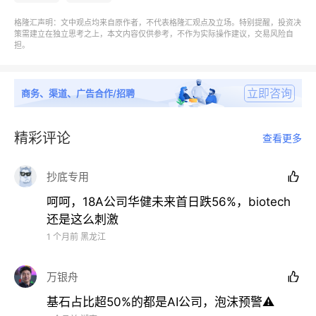
从趋势来看，2021年创下45.7%的破发率高峰，此后
格隆汇声明：文中观点均来自原作者，不代表格隆汇观点及立场。特别提醒，投资决
几年破发率整体趋势有所下降。
策需建立在独立思考之上，本文内容仅供参考，不作为实际操作建议，交易风险自
担。
与打新胜率提升相背离的是，今年上半年港股三大指数
均收跌，其中恒生科技指数跌幅达18.92%，这背后是
立即咨询
商务、渠道、广告合作/招聘
资金对于港股市场的抉择和考量。
精彩评论
查看更多
抄底专用

呵呵，18A公司华健未来首日跌56%，biotech
还是这么刺激
1 个月前
黑龙江
万银舟

数据来源：iFind，格隆汇整理
基石占比超50%的都是AI公司，泡沫预警⚠️