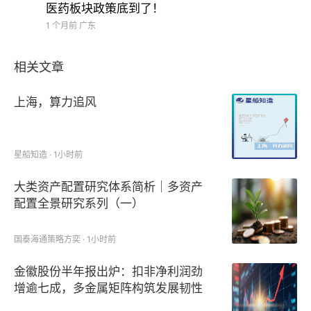
医药板块政策底到了！
前水平的50%，全球航道咽喉霍尔木兹海峡的运力短
1 个月前
广东
期内难回巅峰。
相关文章
上海，算力追风
今日，南向资金净卖出103.39亿港元。其中，港股通
星船知造 · 1小时前
（沪）净卖出54.74亿港元，港股通（深）净卖出
48.64亿港元。
大类资产配置研究体系简析｜多资产
配置全景研究系列（一）
国泰海通策略方奕 · 1小时前
金徽股份半年报出炉：扣非净利润劲
增逾七成，多金属矩阵构筑发展韧性