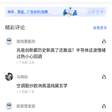
立即咨询
商务、渠道、广告合作/招聘
精彩评论
查看更多
搞钱要狠劲

PBC概念股大跌，中国建材、建滔集团跌超5%，胜宏
兆易创新都历史新高了还敢追？半导体这波情绪
科技、广合科技跌超4%，建滔积层板跌超2%。
过热小心回调
1 个月前
江苏
马炳如

空调股炒欧洲高温纯属玄学
1 个月前
广东
港口及海运股表现低迷，中远海能跌超9%，中远海发
跌超1%。消息面上，航运巨头警告，由于排雷周期长
新智慧家居

且地缘局势仍不稳定，该航道运力或将持续数月低于战