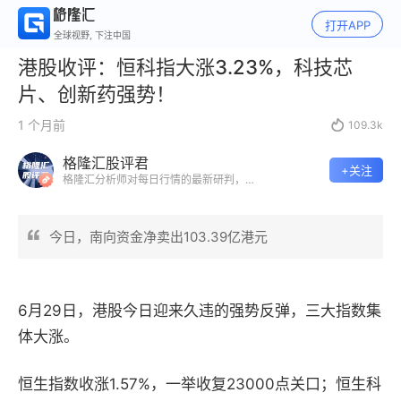
打开APP
全球视野, 下注中国
港股收评：恒科指大涨3.23%，科技芯
片、创新药强势！
1 个月前

109.3k
格隆汇股评君
+关注
格隆汇分析师对每日行情的最新研判，市
场最具前瞻性的专业股评。
今日，南向资金净卖出103.39亿港元
6月29日，港股今日迎来久违的强势反弹，三大指数集
体大涨。
恒生指数收涨1.57%，一举收复23000点关口；恒生科