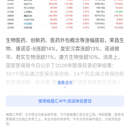
生物医药、创新药、医药外包概念等涨幅居前，荣昌生
物、康诺亚-B涨超14%，复宏汉霖涨超13%，诺诚健
华、君实生物涨超11%，康方生物张超10%。消息上，
国家医保局今日公示了2026年医保目录初审结果：
557个药品通过医保目录初审，54个药品通过商保创新
药目录初审，标志着"医保+商保"双目录谈判正式进入
查看全文
实质性阶段。同时，本次谈判新引入了预申报及8年价
格保护等机制，进一步稳定了创新药企业的价格预期，
使用格隆汇APP,阅读体验更佳
对板块情绪形成显著提振。
格隆汇声明：文中观点均来自原作者，不代表格隆汇观点及立场。特别提醒，投资决
策需建立在独立思考之上，本文内容仅供参考，不作为实际操作建议，交易风险自
担。