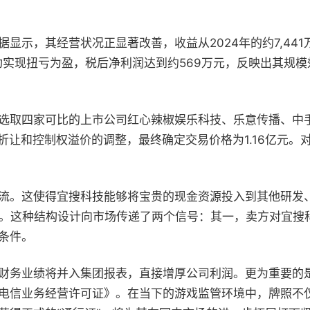
，其经营状况正显著改善，收益从2024年的约7,441万元增
功实现扭亏为盈，税后净利润达到约569万元，反映出其规
选取四家可比的上市公司红心辣椒娱乐科技、乐意传播、中
场流通性折让和控制权溢价的调整，最终确定交易价格为1.16亿
流。这使得宜搜科技能够将宝贵的现金资源投入到其他研发
通。这种结构设计向市场传递了两个信号：其一，卖方对宜搜
条件。
财务业绩将并入集团报表，直接增厚公司利润。更为重要的
电信业务经营许可证》。在当下的游戏监管环境中，牌照不