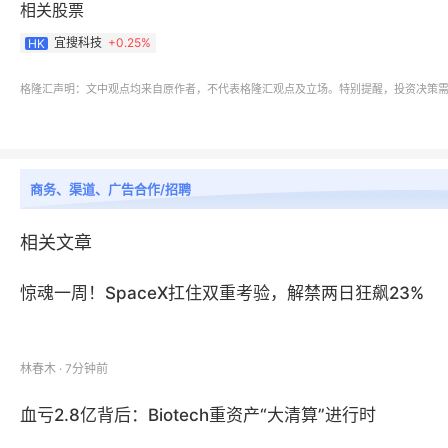
相关股票
宜搜科技
+
0.25%
HK
格隆汇声明：文中观点均来自原作者，不代表格隆汇观点及立场。特别提醒，投资决策
商务、渠道、广告合作/招聘
相关文章
惊魂一周！SpaceX扛住双重考验，解禁两日狂飙23%
林春木 · 7分钟前
血亏2.8亿背后：Biotech重资产“大清算”进行时