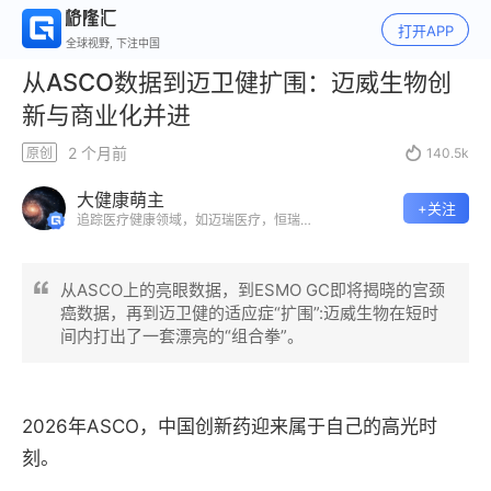
打开APP
全球视野, 下注中国
从ASCO数据到迈卫健扩围：迈威生物创
新与商业化并进
2 个月前
原创

140.5k
大健康萌主
+关注
追踪医疗健康领域，如迈瑞医疗，恒瑞医
药，君实生物，百济神州，天境生物，药
明巨诺，锦欣生殖，爱帝宫，康诺亚，复
宏汉霖
从ASCO上的亮眼数据，到ESMO GC即将揭晓的宫颈
癌数据，再到迈卫健的适应症“扩围”:迈威生物在短时
间内打出了一套漂亮的“组合拳”。
2026年ASCO，中国创新药迎来属于自己的高光时
刻。