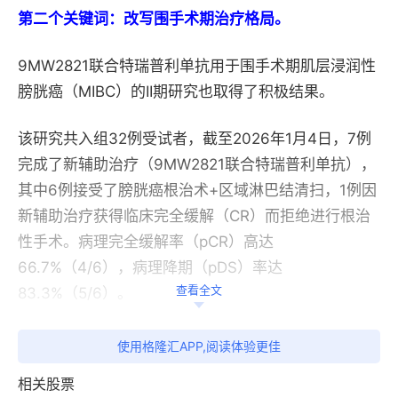
第二个关键词：改写围手术期治疗格局。
9MW2821联合特瑞普利单抗用于围手术期肌层浸润性
膀胱癌（MIBC）的II期研究也取得了积极结果。
该研究共入组32例受试者，截至2026年1月4日，7例
完成了新辅助治疗（9MW2821联合特瑞普利单抗），
其中6例接受了膀胱癌根治术+区域淋巴结清扫，1例因
新辅助治疗获得临床完全缓解（CR）而拒绝进行根治
性手术。病理完全缓解率（pCR）高达
66.7%（4/6），病理降期（pDS）率达
查看全文
83.3%（5/6）。
在膀胱癌围手术期领域，pCR是评判新辅助治疗效果的
使用格隆汇APP,阅读体验更佳
金标准，即患者在术前联合治疗后，手术切除的肿瘤组
相关股票
织中检测不到癌细胞残留。对于渴望保留膀胱或提高生