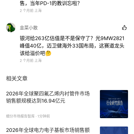
售，当年PD-1的教训忘啦？
监管认定方面，9MW2821已获得FDA三项快速通道认
2 个月前
上海
定（食管鳞癌、复发/转移性宫颈癌、Nectin-4阳性三
阴乳腺癌）和一项孤儿药认定（食管癌），同时获得
韭菜小散

CDE两项突破性疗法认定（UC单药后线、UC联合疗法
银河给263亿估值是不是保守了？光9MW2821
一线）。
峰值40亿，迈卫健海外33国布局，这赛道龙头
该给溢价吧🤔
即将到来的催化节点上，2026年6月17-19日，ESMO
2 个月前
上海
GC年会将公布9MW2821治疗宫颈癌的最新临床数
据，包括口头报告和壁报两种形式。
相关文章
临床进度方面，2026年，9MW2821的UC单药疗法、
2026年全球聚四氟乙烯内衬管件市场
联合疗法以及CC单药疗法的III期临床试验均计划进行
销售额规模达到16.94亿元
期中分析，并有望根据期中分析数据向NMPA CDE提
交新药上市申请前会议；CC联合疗法计划于2026年下
细分市场报告智库 · 1分钟前
半年完成Ib/II期临床试验，随后计划启动III期临床；三
2026年全球电力电子基板市场销售额
阴性乳腺癌近期完成III期首例入组。