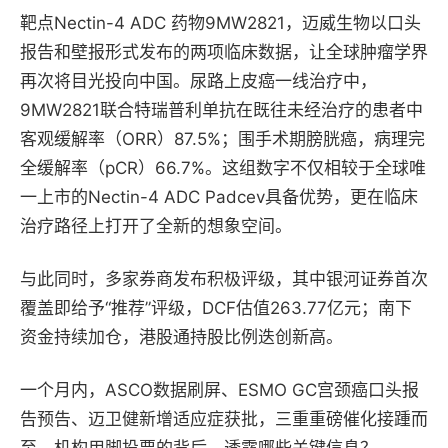
靶点Nectin-4 ADC 药物9MW2821，迈威生物以口头
报告和壁报形式发布的两项临床数据，让全球肿瘤学界
再次将目光投向中国。尿路上皮癌一线治疗中，
9MW2821联合特瑞普利单抗在既往未经治疗的患者中
客观缓解率（ORR）87.5%；围手术期膀胱癌，病理完
全缓解率（pCR）66.7%。这组数字不仅相较于全球唯
一上市的Nectin-4 ADC Padcev具备优势，更在临床
治疗路径上打开了全新的想象空间。
与此同时，多家券商发布积极评级，其中银河证券首次
覆盖即给予“推荐”评级，DCF估值263.77亿元；南下
资金持续加仓，港股通持股比例迭创新高。
一个月内，ASCO数据刷屏、ESMO GC宫颈癌口头报
告预告、迈卫健新增适应症获批，三重重磅催化接踵而