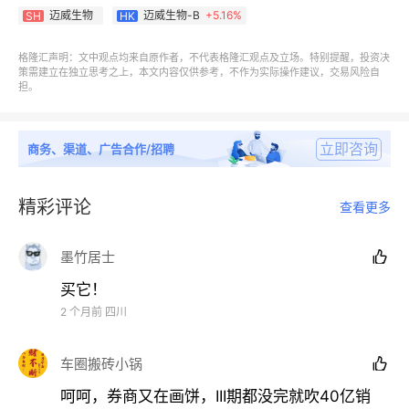
迈威生物
迈威生物-B
+
5.16%
SH
HK
存率的患者而言，66.7%的pCR意味着新的希望。目前
国内尚无针对MIBC围手术期治疗的ADC+免疫疗法获
格隆汇声明：文中观点均来自原作者，不代表格隆汇观点及立场。特别提醒，投资决
批，仍有巨大临床需求。
策需建立在独立思考之上，本文内容仅供参考，不作为实际操作建议，交易风险自
担。
业内人士指出，ADC+PD-1的临床用药不断向前线推
进，迈威生物在一线和围手术期深度布局，有望在尿路
立即咨询
商务、渠道、广告合作/招聘
上皮癌治疗领域构筑竞争壁垒。数据表现突出的背后，
也标志着ADC治疗正从晚期后线向更早期的可手术阶
精彩评论
查看更多
段延伸。
墨竹居士

第三个关键词：宫颈癌数据即将接棒，泛适应症布局持
买它！
续扩展。
2 个月前
四川
9MW2821 是全球首款在宫颈癌（CC）和三阴乳腺癌
车圈搬砖小锅

（TNBC）进入III期临床的Nectin-4 ADC。
呵呵，券商又在画饼，III期都没完就吹40亿销