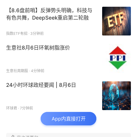
【8.6盘前哨】反弹势头明确，科技与
有色共舞，DeepSeek重启第二轮融
资
指数ETF有招 · 3分钟前
生意社8月6日环氧树脂涨价
生意社周期股 · 4分钟前
当日资金净流入（截至2026年6月1日）
24小时环球政经要闻 | 8月6日
当日资金大举布局宽基指数赛道，中证1000ETF南方
净流入27.51亿位居首位，中证1000ETF华夏、中证
环球君 · 7分钟前
500ETF南方、上证50ETF华夏等大小盘宽基产品集中
App内直接打开
吸金，宽基板块成为当日资金配置核心。科创芯片ETF
嘉实、科创50ETF华夏代表科创成长收获大额流入，