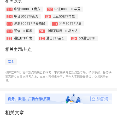
相关股票
中证1000ETF南方
中证1000ETF华夏
SH
SZ
中证500ETF南方
上证50ETF华夏
SH
SH
年初至今涨幅（截至2026年6月2日）
沪深300ETF华泰柏瑞
科创50ETF华夏
SH
SH
通信ETF国泰
中概互联网ETF易方达
SH
SH
全年行情牢牢锚定半导体与通信两大高景气赛道，中韩
通信ETF广发
通信ETF嘉实
5G通信ETF
SZ
SZ
SH
半导体ETF华泰柏瑞以130.58%的年内涨幅领跑全品类
相关主题/热点
ETF；通信ETF华夏、通信ETF银华涨超60%，成为贯
穿全年的中坚领涨力量。科创半导体ETF华夏、科创半
基金
导体设备ETF华泰柏瑞、半导体设备ETF万家涨幅均超
50%，科创芯片ETF富国、科创芯片ETF南方涨幅稳定
格隆汇声明：文中观点均来自原作者，不代表格隆汇观点及立场。特别提醒，投资决
策需建立在独立思考之上，本文内容仅供参考，不作为实际操作建议，交易风险自
在47%以上，半导体全产业链与通信板块共同主导全
担。
年收益行情。
立即咨询
商务、渠道、广告合作/招聘
相关文章