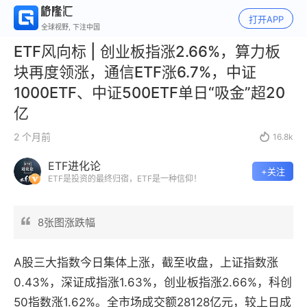
打开APP
全球视野, 下注中国
ETF风向标 | 创业板指涨2.66%，算力板
块再度领涨，通信ETF涨6.7%，中证
1000ETF、中证500ETF单日“吸金”超20
亿
2 个月前

16.8k
ETF进化论
+关注
ETF是投资的最终归宿，ETF是一种信仰！
8张图涨跌幅
A股三大指数今日集体上涨，截至收盘，上证指数涨
0.43%，深证成指涨1.63%，创业板指涨2.66%，科创
50指数涨1.62%。全市场成交额28128亿元，较上日成