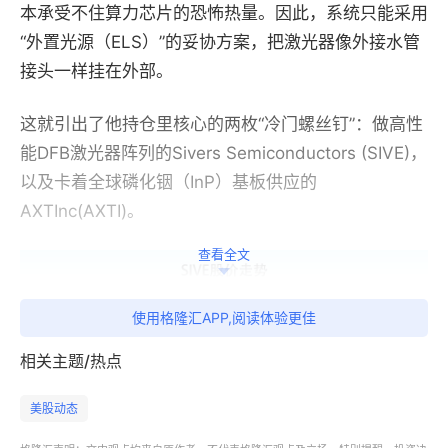
本承受不住算力芯片的恐怖热量。因此，系统只能采用
“外置光源（
ELS
）”的妥协方案，把激光器像外接水管
接头一样挂在外部。
这就引出了他持仓里核心的两枚
“冷门螺丝钉”：做高性
能
DFB
激光器阵列的
Sivers Semiconductors
(SIVE)
，
以及
卡着全球
磷化铟（
InP
）基板供应的
AXTInc(AXTI)
。
查看全文
使用格隆汇APP,阅读体验更佳
相关主题/热点
美股动态