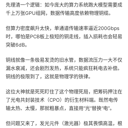
先理清一个逻辑：
如今庞大的算力系统
跑大模型需要成
千上万张
GPU
组网，数据传输高度依赖物理铜缆。
但算力密度飙升太快，单通道传输速率逼近
200Gbps
时，哪怕是
PCB
板上极短的铜走线，插入损耗也会轻易
突破
6dB
。
铜线就像一条极易发烫的旧水管，数据流压力一大不仅
漏水衰减，还会剧烈发热，系统只能疯狂耗电去补偿。
铜线的极限到了，这就是物理学的铁律。
这位大神
就是死死盯住了这个物理死局，把筹码押注在
了光电共封装技术（
CPO
）的衍生材料端。既然电传
输太热、太慢，那就粗暴点，直接用“光”替换“电”。
但问题又来了，发光元件（激光器）极其畏惧高温，根