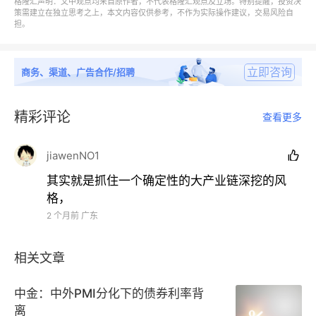
格隆汇声明：文中观点均来自原作者，不代表格隆汇观点及立场。特别提醒，投资决
策需建立在独立思考之上，本文内容仅供参考，不作为实际操作建议，交易风险自
担。
立即咨询
商务、渠道、广告合作/招聘
精彩评论
查看更多
jiawenNO1

在他看来，
这种处于极上游、技术壁垒极高的组件供应
其实就是抓住一个确定性的大产业链深挖的风
商，简直就是全球能源贸易中的
“霍尔木兹海峡”，只要
格，
数据还要流动，这笔物理过路费你就非交不可。
2 个月前
广东
大神最早在去年年末喊票
AXTI
，随后股价暴涨约
9
至
10
相关文章
倍，在今年
3
月又公开高频推荐
SIVE
，推动其股价在两
个多月内飙升
19.6
倍，奠定了其
45
倍总收益的基础。
中金：中外PMI分化下的债券利率背
离