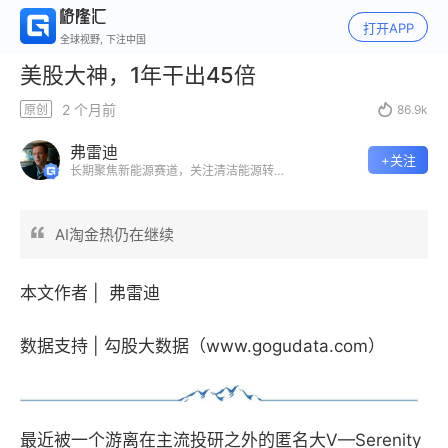
打开APP
全球视野, 下注中国
美股大神，1年干出45倍
2 个月前
原创

86.9k
弗雷迪
+关注
长期聚焦新能源赛道，关注清洁能源转
型，挖掘投资机会，观察并记录重要的人
和企业。
AI淘金热仍在继续
本文作者 | 弗雷迪
数据
支持 | 勾股大数据（www.gogudata.com）
最近被一个游离在主流投研之外的匿名大
V
—
Serenity