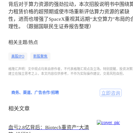
背后对于算力资源的强劲拉动，本次招股说明书中围绕
力租赁价格的超预期或使市场重新评估算力资源的紧缺
性，进而也增强了SpaceX重视其远期“太空算力”布局的
理性。（跟
据国联民生证券报告整理
）
相关主题/热点
美股IPO
新股聚焦
格隆汇声明：文中观点均来自原作者，不代表格隆汇观点及立场。特别提醒，投资决策
建立在独立思考之上，本文内容仅供参考，不作为实际操作建议，交易风险自担。
商务、渠道、广告合作/招聘
立即咨询
相关文章
血亏2.8亿背后：Biotech重资产“大清