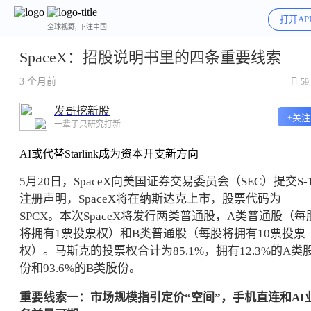
打开AP
全球视野, 下注中国
SpaceX：招股说明书里的四条重要线索

3 个月前
59
发哥挖新股
+关注
一辈子只研究打新
AI或代替Starlink成为资本开支新方向
5月20日，SpaceX向美国证券交易委员会（SEC）提交S-
注册声明，SpaceX将在纳斯达克上市，股票代码为
SPCX。本次SpaceX将发行两类普通股，A类普通股（每
将拥有1票投票权）和B类普通股（每股将拥有10票投票
权）。马斯克的投票权合计为85.1%，拥有12.3%的A类
份和93.6%的B类股份。
重要线索一：市场规模指引定价“空间”，手机直连和AI