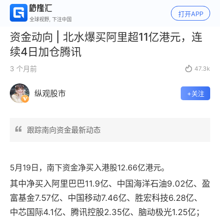
打开APP
全球视野, 下注中国
资金动向 | 北水爆买阿里超11亿港元，连
续4日加仓腾讯
3 个月前

47.3k
纵观股市
+关注
跟踪南向资金最新动态
5
月
19
日，
南下资金净买入港股12.66亿港元。
其中净买入阿里巴巴11.9亿、中国海洋石油9.02亿、盈
富基金7.57亿、中国移动7.46亿、胜宏科技6.28亿、
中芯国际4.1亿、腾讯控股2.35亿、脑动极光1.25亿；