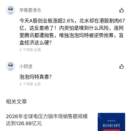
早晚要清仓

今天A股创业板涨超2.6%，北水却在港股割肉67
亿，这反差绝了！内资怕是嗅到什么风险，连阿
里腾讯都遭抛售，唯独泡泡玛特被逆势抢筹，盲
盒经济这么硬？
3 个月前
云南
小财迷

泡泡玛特真香？
3 个月前
山东
相关文章
2026年全球电压力锅市场销售额规模
达到126.98亿元