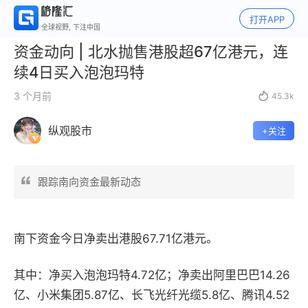
打开APP
全球视野, 下注中国
资金动向 | 北水抛售港股超67亿港元，连
续4日买入泡泡玛特
3 个月前

45.3k
纵观股市
+关注
跟踪南向资金最新动态
南下资金今日净卖出港股67.71亿港元。
其中：净买入泡泡玛​特4.72亿；净卖出阿里巴巴14.26
亿、小米集团5.87亿、长飞光纤光缆5.8亿、腾讯4.52