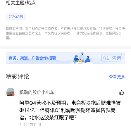
相关主题/热点
北水动向
格隆汇声明：文中观点均来自原作者，不代表格隆汇观点及立场。特别提醒，投资决
策需建立在独立思考之上，本文内容仅供参考，不作为实际操作建议，交易风险自
担。
立即咨询
商务、渠道、广告合作/招聘
精彩评论
查看更多
机动的股价小电车

阿里Q4营收不及预期，电商板块拖后腿难怪被
砸14亿！但腾讯Q1利润超预期还遭抛售就离
谱，北水这波杀红眼了吧？
3 个月前
四川