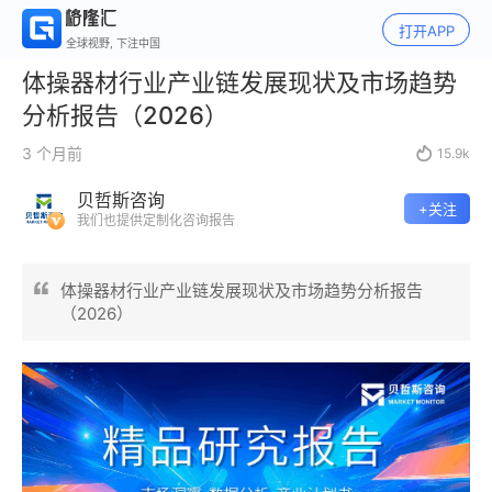
打开APP
全球视野, 下注中国
体操器材行业产业链发展现状及市场趋势
分析报告（2026）
3 个月前

15.9k
贝哲斯咨询
+关注
我们也提供定制化咨询报告
体操器材行业产业链发展现状及市场趋势分析报告
（2026）