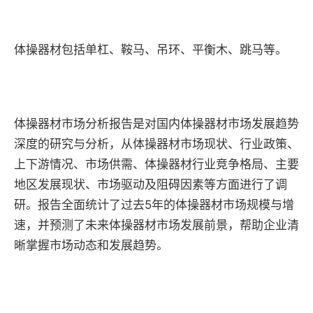
体操器材包括单杠、鞍马、吊环、平衡木、跳马等。
体操器材市场分析报告是对国内体操器材市场发展趋势
深度的研究与分析，从体操器材市场现状、行业政策、
上下游情况、市场供需、体操器材行业竞争格局、主要
地区发展现状、市场驱动及阻碍因素等方面进行了调
研。报告全面统计了过去5年的体操器材市场规模与增
速，并预测了未来体操器材市场发展前景，帮助企业清
晰掌握市场动态和发展趋势。