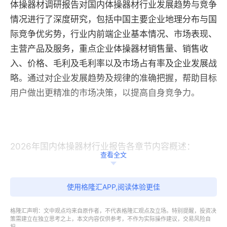
体操器材调研报告对国内体操器材行业发展趋势与竞争
情况进行了深度研究，包括中国主要企业地理分布与国
际竞争优劣势，行业内前端企业基本情况、市场表现、
主营产品及服务，重点企业体操器材销售量、销售收
入、价格、毛利及毛利率以及市场占有率及企业发展战
略。通过对企业发展趋势及规律的准确把握，帮助目标
用户做出更精准的市场决策，以提高自身竞争力。
2026年国内体操器材行业报告各章节内容概述：
查看全文
第一章： 体操器材的定义及特点、细分类型与应用、
使用格隆汇APP,阅读体验更佳
及上下游产业链概况的介绍；
格隆汇声明：文中观点均来自原作者，不代表格隆汇观点及立场。特别提醒，投资决
第二章：中国体操器材行业上下游行业发展现状、当前
策需建立在独立思考之上，本文内容仅供参考，不作为实际操作建议，交易风险自